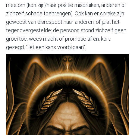
mee om (kon zijn/haar positie misbruiken, anderen of
zichzelf schade toebrengen). Ook kan er sprake zijn
geweest van disrespect naar anderen, of juist het
tegenovergestelde: de persoon stond zichzelf geen
groei toe, wees macht of promotie af en, kort
gezegd, “liet een kans voorbijgaan”.