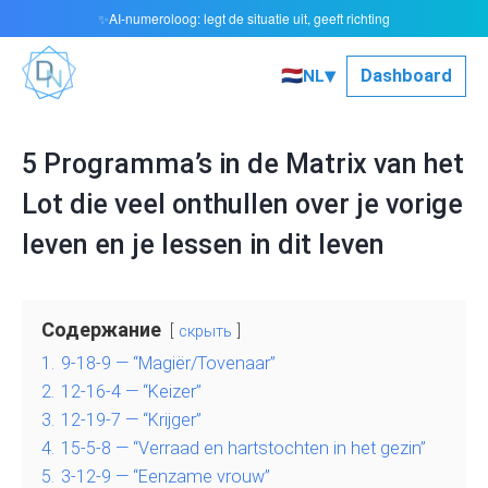
AI-numeroloog: legt de situatie uit, geeft richting
✨
▾
🇳🇱
Dashboard
NL
5 Programma’s in de Matrix van het
Lot die veel onthullen over je vorige
leven en je lessen in dit leven
Содержание
скрыть
1.
9-18-9 — “Magiër/Tovenaar”
2.
12-16-4 — “Keizer”
3.
12-19-7 — “Krijger”
4.
15-5-8 — “Verraad en hartstochten in het gezin”
5.
3-12-9 — “Eenzame vrouw”