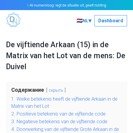
AI-numeroloog: legt de situatie uit, geeft richting
✨
▾
🇳🇱
Dashboard
NL
De vijftiende Arkaan (15) in de
Matrix van het Lot van de mens: De
Duivel
Содержание
скрыть
1.
Welke betekenis heeft de vijftiende Arkaan in de
Matrix van het Lot
2.
Positieve betekenis van de vijftiende code
3.
Negatieve betekenis van de vijftiende code
4.
Doorwerking van de vijftiende Grote Arkaan in de