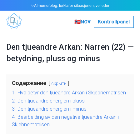
AI-numerolog: forklarer situasjonen, veileder
✨
▾
🇳🇴
Kontrollpanel
NO
Den tjueandre Arkan: Narren (22) —
betydning, pluss og minus
Содержание
скрыть
1.
Hva betyr den tjueandre Arkan i Skjebnematrisen
2.
Den tjueandre energien i pluss
3.
Den tjueandre energien i minus
4.
Bearbeiding av den negative tjueandre Arkan i
Skjebnematrisen