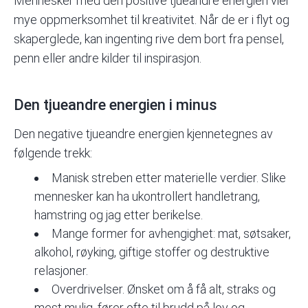
Mennesker med den positive tjueandre energien vier
mye oppmerksomhet til kreativitet. Når de er i flyt og
skaperglede, kan ingenting rive dem bort fra pensel,
penn eller andre kilder til inspirasjon.
Den tjueandre energien i minus
Den negative tjueandre energien kjennetegnes av
følgende trekk:
Manisk streben etter materielle verdier. Slike
mennesker kan ha ukontrollert handletrang,
hamstring og jag etter berikelse.
Mange former for avhengighet: mat, søtsaker,
alkohol, røyking, giftige stoffer og destruktive
relasjoner.
Overdrivelser. Ønsket om å få alt, straks og
mest mulig, fører ofte til brudd på lov og