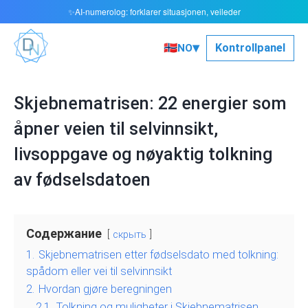
AI-numerolog: forklarer situasjonen, veileder
✨
▾
🇳🇴
Kontrollpanel
NO
Skjebnematrisen: 22 energier som
åpner veien til selvinnsikt,
livsoppgave og nøyaktig tolkning
av fødselsdatoen
Содержание
скрыть
1.
Skjebnematrisen etter fødselsdato med tolkning:
spådom eller vei til selvinnsikt
2.
Hvordan gjøre beregningen
2.1.
Tolkning og muligheter i Skjebnematrisen