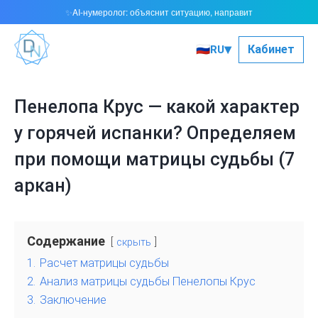
AI-нумеролог: объяснит ситуацию, направит
✨
▾
🇷🇺
Кабинет
RU
Пенелопа Крус — какой характер
у горячей испанки? Определяем
при помощи матрицы судьбы (7
аркан)
Содержание
скрыть
1.
Расчет матрицы судьбы
2.
Анализ матрицы судьбы Пенелопы Крус
3.
Заключение