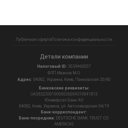
Публичная оферта
Политика конфиденциальности
Детали компании
Налоговый ID:
3539460557
ФЛП Иванов М.О.
Адрес:
04082, Украина, Киев, Панковская 20/80
Банковские реквизиты:
UA283220010000026004310041813
Юниверсал Банк АО
04082, Киев, Украина, ул. Автозаводская 54/19
Банк-корреспондент:
Банк-посредник:
DEUTSCHE BANK TRUST CO.
AMERICAS