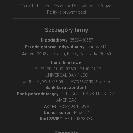
Oferta Publiczna i Zgoda na Przetwarzanie Danych
Polityka prywatności
Szczegóły firmy
ID podatkowy:
3539460557
Przedsiębiorca indywidualny:
Ivanov M.O.
Adres:
04082, Ukraina, Kijów, Pankivska 20/80
Dane bankowe:
UA283220010000026004310041813
UNIVERSAL BANK JSC
04082, Kijów, Ukraina, ul. Avtozavodska 54/19
Bank korespondent:
Bank pośredniczący:
DEUTSCHE BANK TRUST CO.
AMERICAS
Adres:
Nowy Jork, USA
Numer konta:
4452477
Kod SWIFT:
BKTRUS33XXX