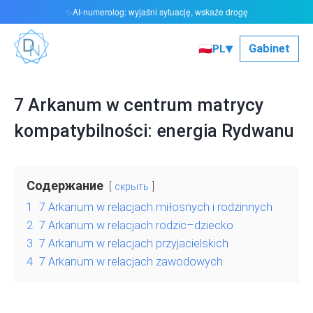
AI-numerolog: wyjaśni sytuację, wskaże drogę
✨
▾
🇵🇱
Gabinet
PL
7 Arkanum w centrum matrycy
kompatybilności: energia Rydwanu
Содержание
скрыть
1.
7 Arkanum w relacjach miłosnych i rodzinnych
2.
7 Arkanum w relacjach rodzic–dziecko
3.
7 Arkanum w relacjach przyjacielskich
4.
7 Arkanum w relacjach zawodowych