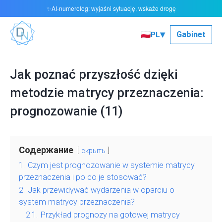
AI-numerolog: wyjaśni sytuację, wskaże drogę
✨
▾
🇵🇱
Gabinet
PL
Jak poznać przyszłość dzięki
metodzie matrycy przeznaczenia:
prognozowanie (11)
Содержание
скрыть
1.
Czym jest prognozowanie w systemie matrycy
przeznaczenia i po co je stosować?
2.
Jak przewidywać wydarzenia w oparciu o
system matrycy przeznaczenia?
2.1.
Przykład prognozy na gotowej matrycy