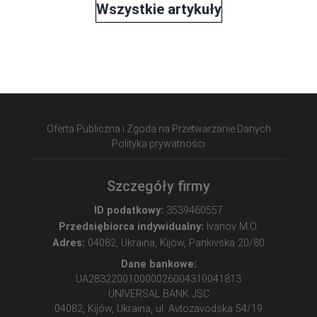
Wszystkie artykuły
Oferta Publiczna i Zgoda na Przetwarzanie Danych
Polityka prywatności
Szczegóły firmy
ID podatkowy:
3539460557
Przedsiębiorca indywidualny:
Ivanov M.O.
Adres:
04082, Ukraina, Kijów, Pankivska 20/80
Dane bankowe:
UA283220010000026004310041813
UNIVERSAL BANK JSC
04082, Kijów, Ukraina, ul. Avtozavodska 54/19