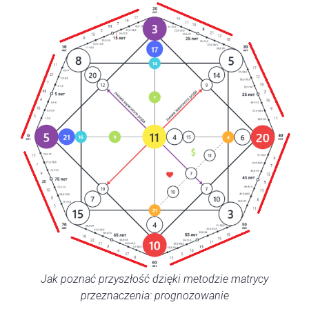
Jak poznać przyszłość dzięki metodzie matrycy
przeznaczenia: prognozowanie