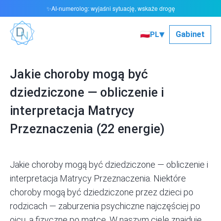
AI-numerolog: wyjaśni sytuację, wskaże drogę
✨
▾
🇵🇱
Gabinet
PL
Jakie choroby mogą być
dziedziczone — obliczenie i
interpretacja Matrycy
Przeznaczenia (22 energie)
Jakie choroby mogą być dziedziczone — obliczenie i
interpretacja Matrycy Przeznaczenia. Niektóre
choroby mogą być dziedziczone przez dzieci po
rodzicach — zaburzenia psychiczne najczęściej po
ojcu, a fizyczne po matce. W naszym ciele znajduje