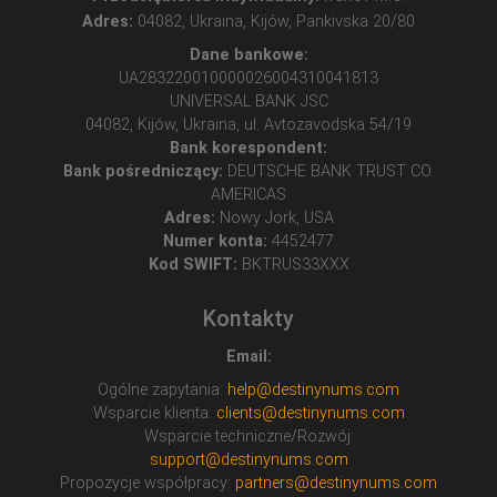
Adres:
04082, Ukraina, Kijów, Pankivska 20/80
Dane bankowe:
UA283220010000026004310041813
UNIVERSAL BANK JSC
04082, Kijów, Ukraina, ul. Avtozavodska 54/19
Bank korespondent:
Bank pośredniczący:
DEUTSCHE BANK TRUST CO.
AMERICAS
Adres:
Nowy Jork, USA
Numer konta:
4452477
Kod SWIFT:
BKTRUS33XXX
Kontakty
Email:
Ogólne zapytania:
help@destinynums.com
Wsparcie klienta:
clients@destinynums.com
Wsparcie techniczne/Rozwój:
support@destinynums.com
Propozycje współpracy:
partners@destinynums.com