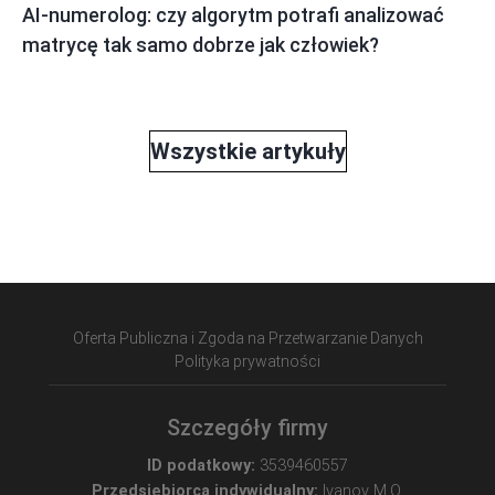
AI-numerolog: czy algorytm potrafi analizować
matrycę tak samo dobrze jak człowiek?
Wszystkie artykuły
Oferta Publiczna i Zgoda na Przetwarzanie Danych
Polityka prywatności
Szczegóły firmy
ID podatkowy:
3539460557
Przedsiębiorca indywidualny:
Ivanov M.O.