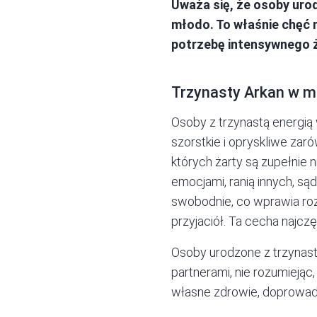
Uważa się, że osoby ur
młodo. To właśnie chęć 
potrzebę intensywnego ży
Trzynasty Arkan w m
Osoby z trzynastą energią
szorstkie i opryskliwe zaró
których żarty są zupełnie 
emocjami, ranią innych, są
swobodnie, co wprawia roz
przyjaciół. Ta cecha najczę
Osoby urodzone z trzynastą
partnerami, nie rozumiejąc,
własne zdrowie, doprowad