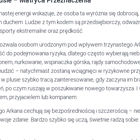
lusie – Matryca Przeznaczenia
stej energii wskazuje, że osoba ta wyróżnia się dobrocią, 
m duchem. Ludzie z tym kodem są przedsiębiorczy, odważn
 sporty ekstremalne oraz prędkość.
e pozwala osobom urodzonym pod wpływem trzynastego Ark
ć do podejmowania ryzyka, dlatego często wybierają nie
hronem, nurkowanie, wspinaczka górska, rajdy samochodow
ę nudzić – natychmiast zostaną wciągnięci w ryzykowne prz
 w plusie szybko tracą zainteresowanie, gdy zaczyna im 
nień, po czym ruszają w poszukiwanie nowego towarzysza. I
rem, przyjacielem lub kompanem.
go Arkana cechują się bezpośredniością i szczerością – ni
woje zdanie. Bardzo szybko się uczą, świetnie radzą sobie w