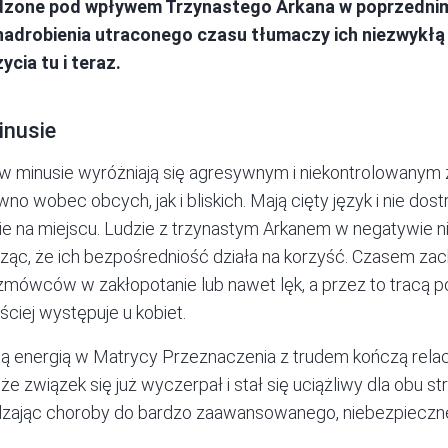
odzone pod wpływem Trzynastego Arkana w poprzednim
nadrobienia utraconego czasu tłumaczy ich niezwykłą 
cia tu i teraz.
inusie
 w minusie wyróżniają się agresywnym i niekontrolowany
wno wobec obcych, jak i bliskich. Mają cięty język i nie dost
nie na miejscu. Ludzie z trzynastym Arkanem w negatywie n
dząc, że ich bezpośredniość działa na korzyść. Czasem zac
mówców w zakłopotanie lub nawet lęk, a przez to tracą po
ściej występuje u kobiet.
 energią w Matrycy Przeznaczenia z trudem kończą relacje
 że związek się już wyczerpał i stał się uciążliwy dla obu 
zając choroby do bardzo zaawansowanego, niebezpieczn