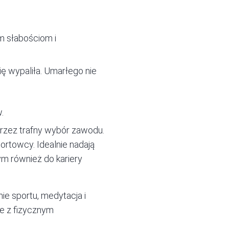
m słabościom i
ię wypaliła. Umarłego nie
.
rzez trafny wybór zawodu.
portowcy. Idealnie nadają
ym również do kariery
e sportu, medytacja i
e z fizycznym