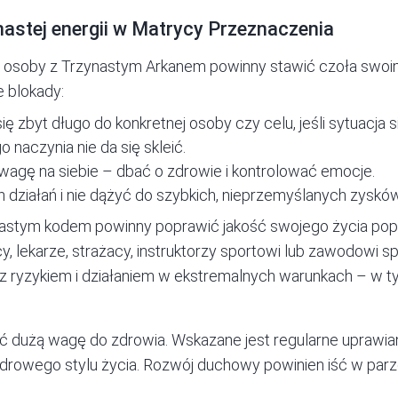
astej energii w Matrycy Przeznaczenia
, osoby z Trzynastym Arkanem powinny stawić czoła swoi
 blokady:
ę zbyt długo do konkretnej osoby czy celu, jeśli sytuacja s
o naczynia nie da się skleić.
agę na siebie – dbać o zdrowie i kontrolować emocje.
 działań i nie dążyć do szybkich, nieprzemyślanych zysków
astym kodem powinny poprawić jakość swojego życia pop
y, lekarze, strażacy, instruktorzy sportowi lub zawodowi s
 z ryzykiem i działaniem w ekstremalnych warunkach – w t
 dużą wagę do zdrowia. Wskazane jest regularne uprawiani
drowego stylu życia. Rozwój duchowy powinien iść w parz