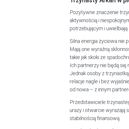
Trzynasty Arkan w p
Pozytywne znaczenie trzyna
aktywnością i niespokojny
potrzebującym i uwielbiają
Silna energia życiowa ni
Mają one wyraźną skłonnoś
takie jak skoki ze spadoc
Ich partnerzy nie będą si
Jednak osoby z trzynastką
relacje nagle i bez wyjaś
od nowa – z innym partne
Przedstawiciele trzynaste
urazy i otwarcie wyrażają s
stabilnością finansową.