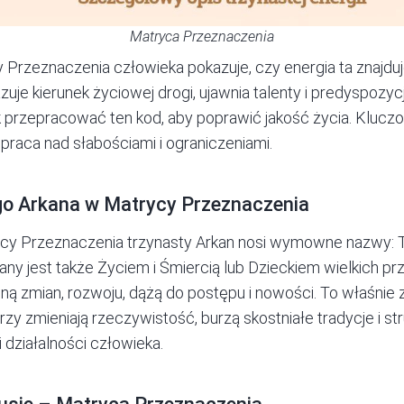
Matryca Przeznaczenia
 Przeznaczenia
człowieka pokazuje, czy energia ta znajduj
azuje kierunek życiowej drogi, ujawnia talenty i predyspozy
jak przepracować ten kod, aby poprawić jakość życia. Kluc
praca nad słabościami i ograniczeniami.
go Arkana w Matrycy Przeznaczenia
ycy Przeznaczenia trzynasty Arkan nosi wymowne nazwy: T
ny jest także Życiem i Śmiercią lub Dzieckiem wielkich p
gną zmian, rozwoju, dążą do postępu i nowości. To właśnie 
órzy zmieniają rzeczywistość, burzą skostniałe tradycje i s
 działalności człowieka.