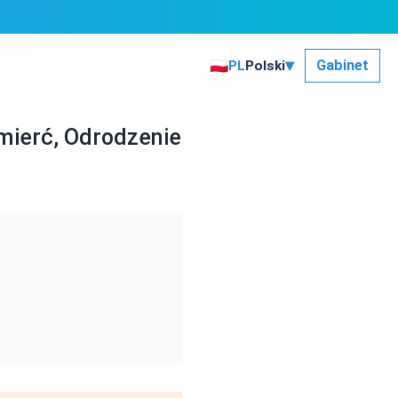
▾
🇵🇱
Gabinet
PL
Polski
Śmierć, Odrodzenie