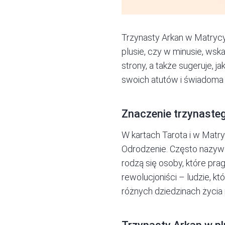
Trzynasty Arkan w
Matrycy
plusie, czy w minusie, wsk
strony, a także sugeruje, 
swoich atutów i świadoma 
Znaczenie trzynaste
W kartach
Tarota
i w Matr
Odrodzenie. Często nazywa
rodzą się osoby, które pra
rewolucjoniści – ludzie, kt
różnych dziedzinach życia i