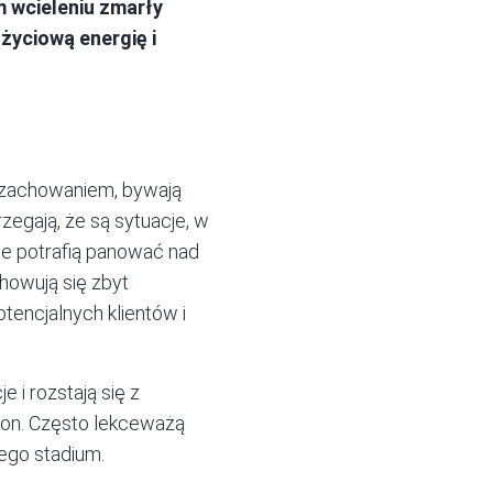
 wcieleniu zmarły
życiową energię i
m zachowaniem, bywają
rzegają, że są sytuacje, w
ie potrafią panować nad
howują się zbyt
tencjalnych klientów i
 i rozstają się z
stron. Często lekceważą
ego stadium.