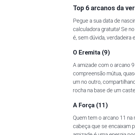
Top 6 arcanos da ve
Pegue a sua data de nasci
calculadora gratuita
! Se n
é, sem dúvida, verdadeira
O Eremita (9)
A amizade com o arcano 9 
compreensão mútua, quase
um no outro, compartilhand
rocha na base de um castel
A Força (11)
Quem tem o arcano 11 na 
cabeça que se encaixam pe
amizade é uma energia pod