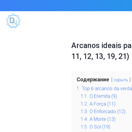
Arcanos ideais pa
11, 12, 13, 19, 21)
Содержание
скрыть
1.
Top 6 arcanos da verd
1.1.
O Eremita (9)
1.2.
A Força (11)
1.3.
O Enforcado (12)
1.4.
A Morte (13)
1.5.
O Sol (19)