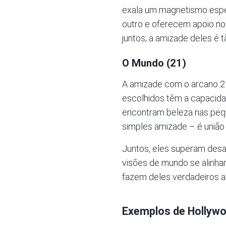
exala um magnetismo espec
outro e oferecem apoio nos
juntos; a amizade deles é t
O Mundo (21)
A amizade com o arcano 21
escolhidos têm a capacida
encontram beleza nas pequ
simples amizade – é união
Juntos, eles superam desa
visões de mundo se alinham
fazem deles verdadeiros am
Exemplos de Hollyw