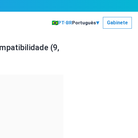
▾
🇧🇷
Gabinete
PT-BR
Português
mpatibilidade (9,