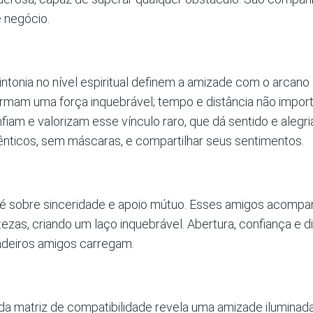
 negócio.
tonia no nível espiritual definem a amizade com o arcano 
formam uma força inquebrável; tempo e distância não impo
nfiam e valorizam esse vínculo raro, que dá sentido e alegr
ênticos, sem máscaras, e compartilhar seus sentimentos.
é sobre sinceridade e apoio mútuo. Esses amigos acompa
istezas, criando um laço inquebrável. Abertura, confiança e 
adeiros amigos carregam.
 da matriz de compatibilidade revela uma amizade ilumina