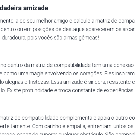
rdadeira amizade
mento, a do seu melhor amigo e
calcule a matriz de compa
o centro ou em posições de destaque aparecerem os arcan
 e duradoura, pois vocês são almas gêmeas!
no centro da matriz de compatibilidade tem uma conexão 
 como uma magia envolvendo os corações. Eles inspira
o alegrias e tristezas. Essa amizade é sincera, resistente
o. Existe profundidade e troca constante de experiências 
matriz de compatibilidade complementa e apoia o outro 
rfeitamente. Com carinho e empatia, enfrentam juntos os d
erosa, capaz de superar qualquer obstáculo. São companhe