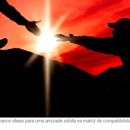
canos ideais para uma amizade sólida na matriz de compatibilid