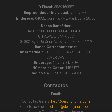
ID Fiscal:
3539460557
Empreendedor Individual:
Ivanov M.O.
Endereço:
04082, Ucrânia, Kyiv, Pankivska 20/80
Dados Bancários:
UA283220010000026004310041813
UNIVERSAL BANK JSC
04082, Kyiv, Ucrânia, Avtozavodska St. 54/19
Banco Correspondente:
Intermediário:
DEUTSCHE BANK TRUST CO.
AMERICAS
Endereço:
Nova York, EUA
Número da Conta:
4452477
Código SWIFT:
BKTRUS33XXX
Contactos
Email:
Consultas Gerais:
help@destinynums.com
Suporte ao Cliente:
clients@destinynums.com