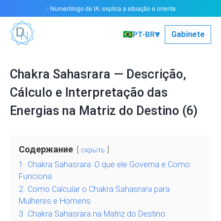
Numerólogo de IA: explica a situação e orienta
✨
▾
🇧🇷
Gabinete
PT-BR
Chakra Sahasrara — Descrição,
Cálculo e Interpretação das
Energias na Matriz do Destino (6)
Содержание
скрыть
1.
Chakra Sahasrara: O que ele Governa e Como
Funciona
2.
Como Calcular o Chakra Sahasrara para
Mulheres e Homens
3.
Chakra Sahasrara na Matriz do Destino: