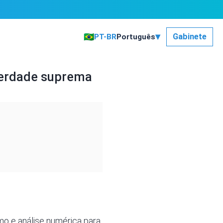
▾
🇧🇷
Gabinete
PT-BR
Português
 verdade suprema
mo e análise numérica para