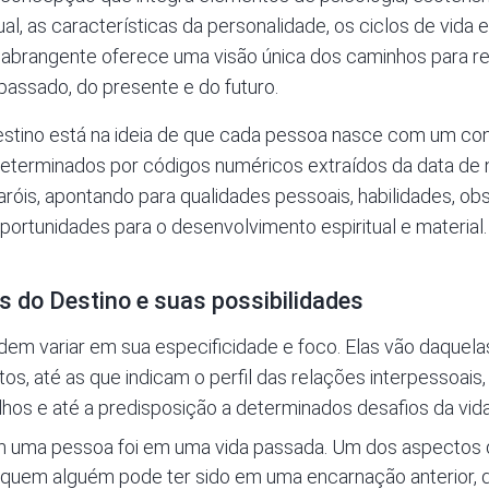
ual, as características da personalidade, os ciclos de vida 
brangente oferece uma visão única dos caminhos para real
passado, do presente e do futuro.
estino
está na ideia de que cada pessoa nasce com um con
edeterminados por códigos numéricos extraídos da data de
óis, apontando para qualidades pessoais, habilidades, obs
ortunidades para o desenvolvimento espiritual e material.
s do Destino e suas possibilidades
dem variar em sua especificidade e foco. Elas vão daquel
ntos, até as que indicam o perfil das relações interpessoais
ilhos e até a predisposição a determinados desafios da vida
m uma pessoa foi em uma vida passada. Um dos aspectos d
r quem alguém pode ter sido em uma encarnação anterior, q