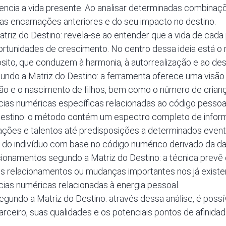
uencia a vida presente. Ao analisar determinadas combinaç
 encarnações anteriores e do seu impacto no destino.
atriz do Destino: revela-se ao entender que a vida de cad
portunidades de crescimento. No centro dessa ideia está 
sito, que conduzem à harmonia, à autorrealização e ao desp
gundo a Matriz do Destino: a ferramenta oferece uma visão
ão e o nascimento de filhos, bem como o número de crianç
cias numéricas específicas relacionadas ao código pessoa
 Destino: o método contém um espectro completo de info
nações e talentos até predisposições a determinados even
 do indivíduo com base no código numérico derivado da da
ionamentos segundo a Matriz do Destino: a técnica prevê
vos relacionamentos ou mudanças importantes nos já existe
ias numéricas relacionadas à energia pessoal.
gundo a Matriz do Destino: através dessa análise, é possí
parceiro, suas qualidades e os potenciais pontos de afinida