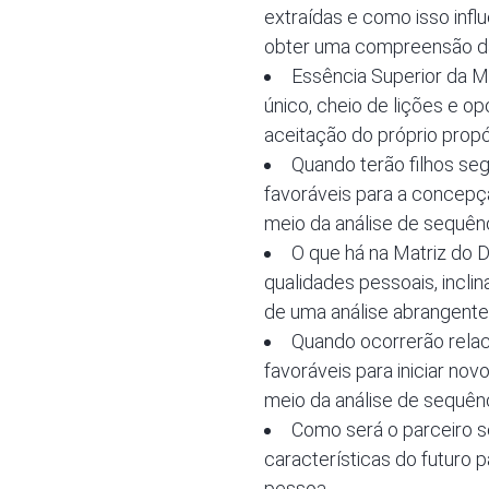
extraídas e como isso infl
obter uma compreensão das
Essência Superior da M
único, cheio de lições e o
aceitação do próprio propó
Quando terão filhos se
favoráveis para a concepç
meio da análise de sequên
O que há na Matriz do
qualidades pessoais, incli
de uma análise abrangente
Quando ocorrerão relac
favoráveis para iniciar no
meio da análise de sequênc
Como será o parceiro se
características do futuro 
pessoa.