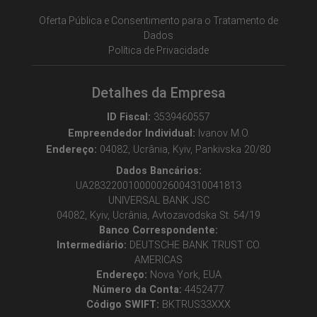
Oferta Pública e Consentimento para o Tratamento de
Dados
Política de Privacidade
Detalhes da Empresa
ID Fiscal:
3539460557
Empreendedor Individual:
Ivanov M.O.
Endereço:
04082, Ucrânia, Kyiv, Pankivska 20/80
Dados Bancários:
UA283220010000026004310041813
UNIVERSAL BANK JSC
04082, Kyiv, Ucrânia, Avtozavodska St. 54/19
Banco Correspondente:
Intermediário:
DEUTSCHE BANK TRUST CO.
AMERICAS
Endereço:
Nova York, EUA
Número da Conta:
4452477
Código SWIFT:
BKTRUS33XXX