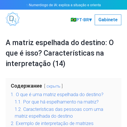
Numerólogo de IA: explica a situação e orienta
✨
▾
🇧🇷
Gabinete
PT-BR
A matriz espelhada do destino: O
que é isso? Características na
interpretação (14)
Содержание
скрыть
1.
O que é uma matriz espelhada do destino?
1.1.
Por que há espelhamento na matriz?
1.2.
Características das pessoas com uma
matriz espelhada do destino
2.
Exemplo de interpretação de matrizes