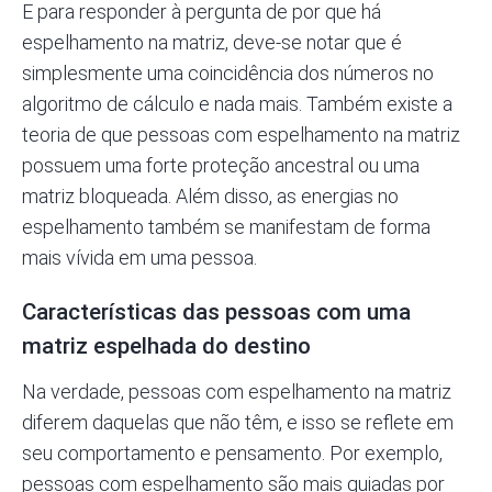
E para responder à pergunta de por que há
espelhamento na matriz, deve-se notar que é
simplesmente uma coincidência dos números no
algoritmo de cálculo e nada mais. Também existe a
teoria de que pessoas com espelhamento na matriz
possuem uma forte proteção ancestral ou uma
matriz bloqueada. Além disso, as energias no
espelhamento também se manifestam de forma
mais vívida em uma pessoa.
Características das pessoas com uma
matriz espelhada do destino
Na verdade, pessoas com espelhamento na matriz
diferem daquelas que não têm, e isso se reflete em
seu comportamento e pensamento. Por exemplo,
pessoas com espelhamento são mais guiadas por