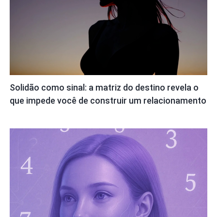
Solidão como sinal: a matriz do destino revela o
que impede você de construir um relacionamento