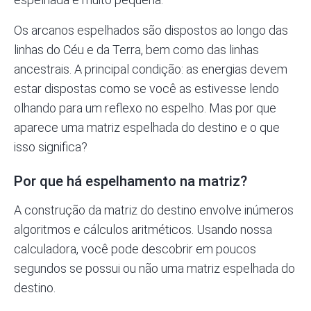
Os arcanos espelhados são dispostos ao longo das
linhas do Céu e da Terra, bem como das linhas
ancestrais. A principal condição: as energias devem
estar dispostas como se você as estivesse lendo
olhando para um reflexo no espelho. Mas por que
aparece uma matriz espelhada do destino e o que
isso significa?
Por que há espelhamento na matriz?
A construção da matriz do destino envolve inúmeros
algoritmos e cálculos aritméticos. Usando nossa
calculadora
, você pode descobrir em poucos
segundos se possui ou não uma matriz espelhada do
destino.