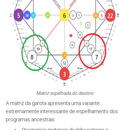
Matriz espelhada do destino
A matriz da garota apresenta uma variante
extremamente interessante de espelhamento dos
programas ancestrais:
Programas materiais da linha paterna e