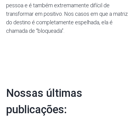
pessoa e é também extremamente difícil de
transformar em positivo. Nos casos em que a matriz
do destino é completamente espelhada, ela é
chamada de “bloqueada”.
Nossas últimas
publicações: