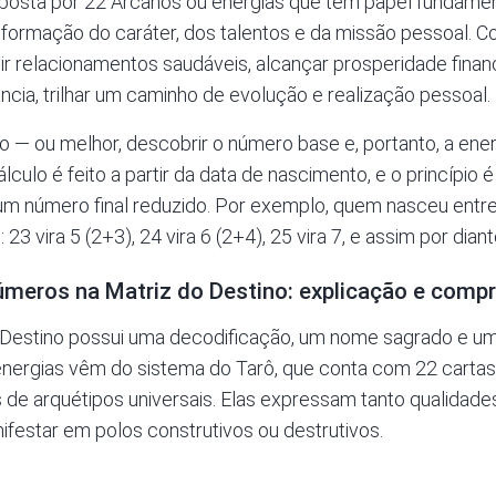
posta por 22 Arcanos ou energias que têm papel fundament
a formação do caráter, dos talentos e da missão pessoal. 
ir relacionamentos saudáveis, alcançar prosperidade finan
ância, trilhar um caminho de evolução e realização pessoal.
no — ou melhor, descobrir o número base e, portanto, a ene
lculo é feito a partir da data de nascimento, e o princípio
m número final reduzido. Por exemplo, quem nasceu entre
23 vira 5 (2+3), 24 vira 6 (2+4), 25 vira 7, e assim por diant
úmeros na Matriz do Destino: explicação e comp
Destino possui uma decodificação, um nome sagrado e um
 energias vêm do sistema do Tarô, que conta com 22 cart
de arquétipos universais. Elas expressam tanto qualidade
festar em polos construtivos ou destrutivos.