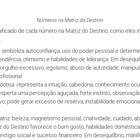
Números na Matriz do Destino
nificado de cada número na Matriz do Destino, como eles i
:
 simboliza autoconfiança, uso do poder pessoal e determi
pendência, otimismo e habilidades de liderança. Em desequi
orgulho excessivo, egoísmo, abuso de autoridade, manipul
fissional.
otisa: representa a intuição, sabedoria, conhecimento oculto
sperta uma percepção aguçada, forte instinto, observação 
vo, pode gerar excesso de reserva, instabilidade emociona
triz: beleza, magnetismo pessoal, criatividade, cuidado, abu
z do Destino favorece o bom gosto, habilidades doméstica
restígio social e sucesso financeiro. Em desequilíbrio, man