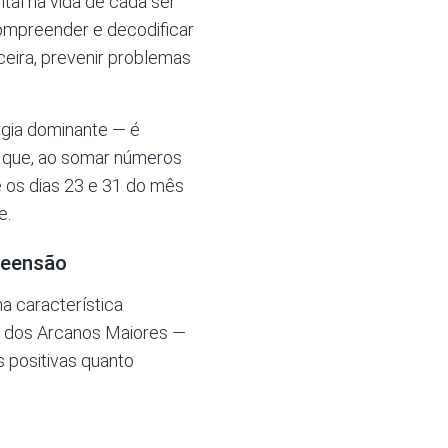
al na vida de cada ser
Compreender e decodificar
ceira, prevenir problemas
rgia dominante — é
 é que, ao somar números
 os dias 23 e 31 do mês
e.
reensão
a característica
as dos Arcanos Maiores —
s positivas quanto