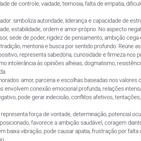
ade de controle, vaidade, teimosia, falta de empatia, dific
dor: simboliza autoridade, liderança e capacidade de estru
de, estabilidade, ordem e amor-próprio. No aspecto negat
r, sede de poder, rigidez de pensamento, ambição cega e
 tradição, mentoria e busca por sentido profundo. Reúne 
ositivo, representa sabedoria, curiosidade e firmeza nos pr
omo intolerância às opiniões alheias, dogmatismo, resistênc
da.
orados: amor, parceria e escolhas baseadas nos valores 
s envolvem conexão emocional profunda, relações intensas
egativo, pode gerar indecisão, conflitos afetivos, tentaçõ
 representa força de vontade, determinação, potencial oc
posicionado, favorece a ambição saudável, coragem diant
m baixa vibração, pode causar apatia, frustração por fal
io.