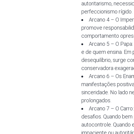
autoritarismo, necessid
perfeccionismo rígido.
Arcano 4 – O Impera
promove responsabilida
comportamento opresso
Arcano 5 – O Papa:
e de quem ensina. Em p
desequilíbrio, surge c
conservadora exagera
Arcano 6 – Os Enam
manifestações positiva
sinceridade. No lado n
prolongados.
Arcano 7 – O Carro:
desafios. Quando bem 
autocontrole. Quando e
impaciente ou autoritár