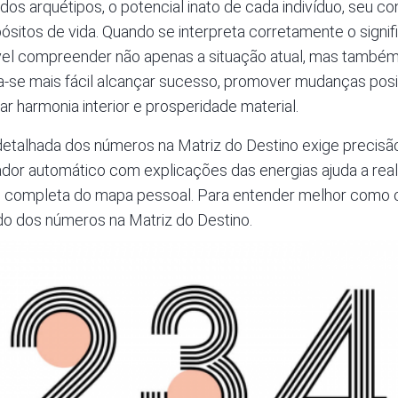
dos arquétipos, o potencial inato de cada indivíduo, seu co
pósitos de vida. Quando se interpreta corretamente o sign
ível compreender não apenas a situação atual, mas também
na-se mais fácil alcançar sucesso, promover mudanças posit
ar harmonia interior e prosperidade material.
etalhada dos números na Matriz do Destino exige precis
dor automático com explicações das energias ajuda a reali
 completa do mapa pessoal. Para entender melhor como o 
do dos números na Matriz do Destino.