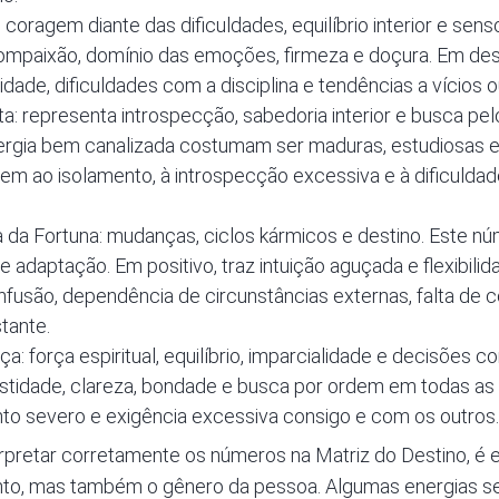
coragem diante das dificuldades, equilíbrio interior e sens
mpaixão, domínio das emoções, firmeza e doçura. Em dese
vidade, dificuldades com a disciplina e tendências a vício
a: representa introspecção, sabedoria interior e busca pelo
gia bem canalizada costumam ser maduras, estudiosas e
em ao isolamento, à introspecção excessiva e à dificulda
 da Fortuna: mudanças, ciclos kármicos e destino. Este n
 adaptação. Em positivo, traz intuição aguçada e flexibilid
usão, dependência de circunstâncias externas, falta de co
tante.
a: força espiritual, equilíbrio, imparcialidade e decisões 
stidade, clareza, bondade e busca por ordem em todas as 
ento severo e exigência excessiva consigo e com os outros.
erpretar corretamente os números na Matriz do Destino, é 
nto, mas também o gênero da pessoa. Algumas energias s