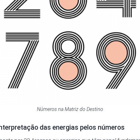
Números na Matriz do Destino
interpretação das energias pelos números