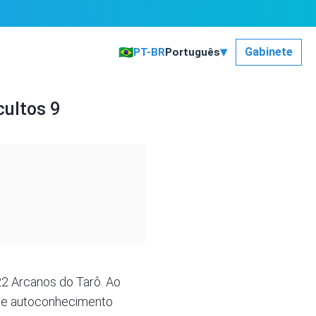
▾
🇧🇷
Gabinete
PT-BR
Português
cultos 9
22 Arcanos do Tarô. Ao
 de autoconhecimento