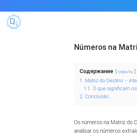
Números na Matriz
Содержание
скрыть
1.
Matriz do Destino – in
1.1.
O que significam o
2.
Conclusão
Os números na Matriz do D
analisar os números extr