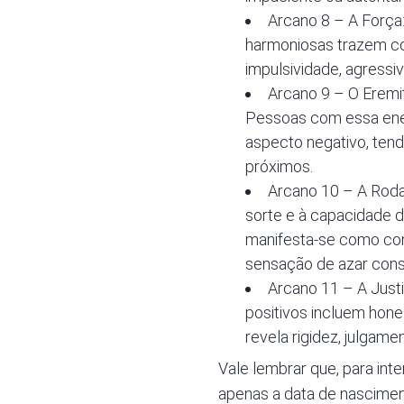
Arcano 8 – A Força: 
harmoniosas trazem co
impulsividade, agressi
Arcano 9 – O Eremit
Pessoas com essa ener
aspecto negativo, tend
próximos.
Arcano 10 – A Roda
sorte e à capacidade de
manifesta-se como conf
sensação de azar cons
Arcano 11 – A Justiç
positivos incluem hone
revela rigidez, julgam
Vale lembrar que, para int
apenas a data de nascime