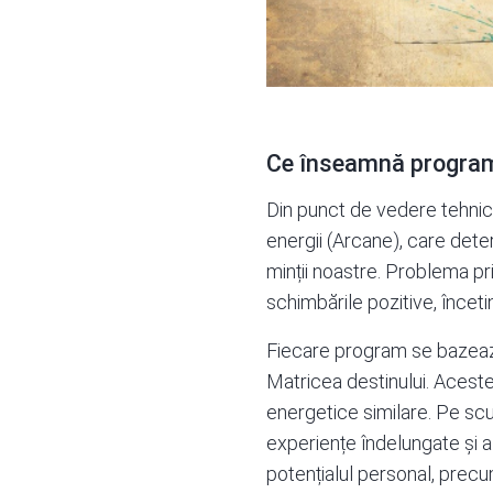
Ce înseamnă programe
Din punct de vedere tehnic,
energii (Arcane), care det
minții noastre. Problema pri
schimbările pozitive, încet
Fiecare program se bazează
Matricea destinului
. Acest
energetice similare. Pe scur
experiențe îndelungate și al 
potențialul personal, precum