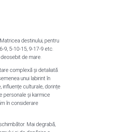
 Matricea destinului, pentru
6-9, 5-10-15, 9-17-9 etc.
te deosebit de mare.
tare complexă și detaliată.
emenea unui labirint în
 influențe culturale, dorințe
le personale și karmice
uăm în considerare
neschimbător. Mai degrabă,