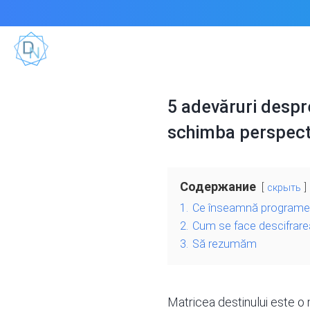
5 adevăruri despr
schimba perspecti
Содержание
скрыть
1.
Ce înseamnă programele
2.
Cum se face descifrarea
3.
Să rezumăm
Matricea destinului este o