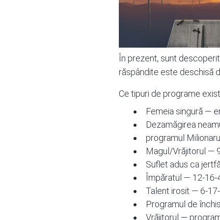
În prezent, sunt descoperite
răspândite este deschisă d
Ce tipuri de programe exist
Femeia singură — en
Dezamăgirea neamul
programul Milionarul
Magul/Vrăjitorul — 
Suflet adus ca jertf
Împăratul — 12-16-4
Talent irosit — 6-17
Programul de închis
Vrăjitorul — program