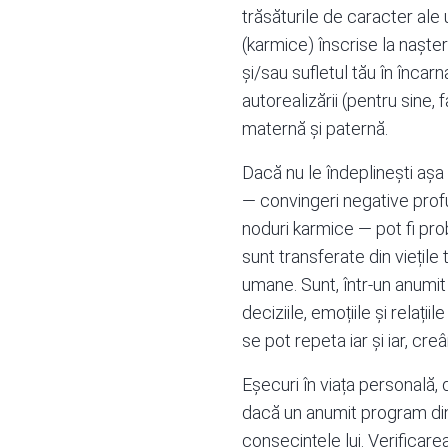
trăsăturile de caracter al
(karmice) înscrise la naștere
și/sau sufletul tău în încar
autorealizării (pentru sine,
maternă și paternă.
Dacă nu le îndeplinești așa
— convingeri negative prof
noduri karmice — pot fi prob
sunt transferate din viețil
umane. Sunt, într-un anumit 
deciziile, emoțiile și relați
se pot repeta iar și iar, cr
Eșecuri în viața personală, d
dacă un anumit program din 
consecințele lui. Verificare