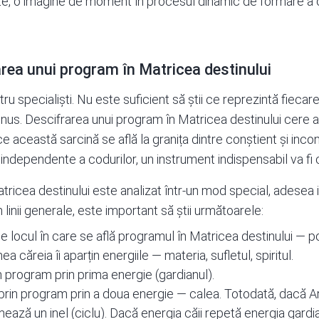
te, o imagine de moment în procesul dinamic de formare a o
rea unui program în Matricea destinului
 specialiști. Nu este suficient să știi ce reprezintă fiecar
inus. Descifrarea unui program în Matricea destinului cere at
e această sarcină se află la granița dintre conștient și incon
ii independente a codurilor, un instrument indispensabil va fi
ricea destinului este analizat într-un mod special, adesea i
n linii generale, este important să știi următoarele:
 locul în care se află programul în Matricea destinului — poz
a căreia îi aparțin energiile — materia, sufletul, spiritul.
n program prin prima energie (gardianul).
rin program prin a doua energie — calea. Totodată, dacă Ar
mează un inel (ciclu). Dacă energia căii repetă energia gardian