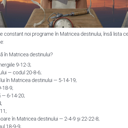
 constant noi programe în Matricea destinului, însă lista cel
e:
ă în Matricea destinului?
ergiile 9-12-3;
ui — codul 20-8-6;
ui în Matricea destinului — 5-14-19;
9-18-9;
ă — 6-14-20;
;
-11;
oare în Matricea destinului — 2-4-9 și 22-22-8;
ul 18-9-9;