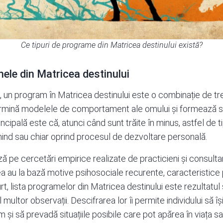
Ce tipuri de programe din Matricea destinului există?
le din Matricea destinului
 un program în Matricea destinului este o combinație de trei
ermină modelele de comportament ale omului și formează se
ncipală este că, atunci când sunt trăite în minus, astfel de
inind sau chiar oprind procesul de dezvoltare personală.
 pe cercetări empirice realizate de practicieni și consul
ea au la bază motive psihosociale recurente, caracteristice
t, lista programelor din Matricea destinului este rezultatul 
multor observații. Descifrarea lor îi permite individului să își 
 și să prevadă situațiile posibile care pot apărea în viața 