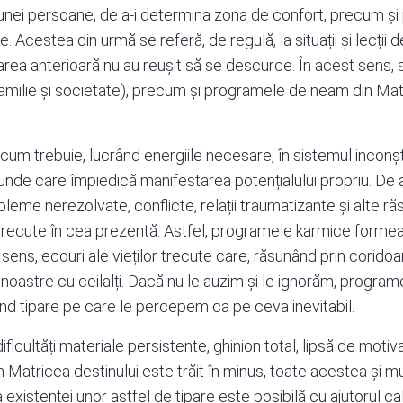
e unei persoane, de a-i determina zona de confort, precum 
. Acestea din urmă se referă, de regulă, la situații și lecții 
narea anterioară nu au reușit să se descurce. În acest sens, s
 familie și societate), precum și programele de neam din Matr
 cum trebuie, lucrând energiile necesare, în sistemul inconșt
unde care împiedică manifestarea potențialului propriu. D
leme nerezolvate, conflicte, relații traumatizante și alte răs
e trecute în cea prezentă. Astfel, programele karmice formea
sens, ecouri ale vieților trecute care, răsunând prin coridoa
ile noastre cu ceilalți. Dacă nu le auzim și le ignorăm, progra
eând tipare pe care le percepem ca pe ceva inevitabil.
ificultăți materiale persistente, ghinion total, lipsă de motivaț
Matricea destinului este trăit în minus, toate acestea și mul
a existenței unor astfel de tipare este posibilă cu ajutorul
ca