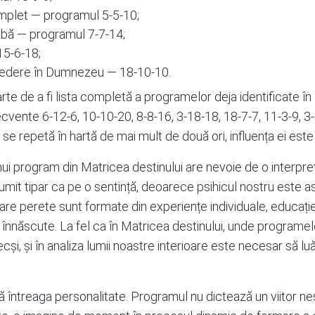
mplet — programul 5-5-10;
abă — programul 7-7-14;
15-6-18;
credere în Dumnezeu — 18-10-10.
te de a fi lista completă a programelor deja identificate în
ecvente 6-12-6, 10-10-20, 8-8-16, 3-18-18, 18-7-7, 11-3-9, 3-
e repetă în hartă de mai mult de două ori, influența ei es
ui program din Matricea destinului are nevoie de o interpre
mit tipar ca pe o sentință, deoarece psihicul nostru este as
care perete sunt formate din experiențe individuale, educație,
ii înnăscute. La fel ca în Matricea destinului, unde programe
cși, și în analiza lumii noastre interioare este necesar să l
tă întreaga personalitate. Programul nu dictează un viitor 