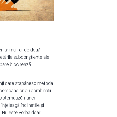
, iar mai rar de două
tările subconștiente ale
 tipare blochează
tanți care stăpânesc metoda
 persoanelor cu combinații
sistematizării unei
înțeleagă înclinațiile și
sa. Nu este vorba doar