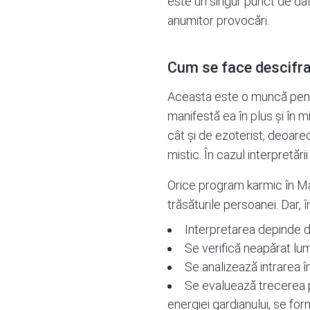
este un singur punct de da
anumitor provocări.
Cum se face descifra
Aceasta este o muncă pentru
manifestă ea în plus și în m
cât și de ezoterist, deoarec
mistic. În cazul interpretăr
Orice program karmic în Mat
trăsăturile persoanei. Dar, î
Interpretarea depinde de
Se verifică neapărat lume
Se analizează intrarea î
Se evaluează trecerea p
energiei gardianului, se for