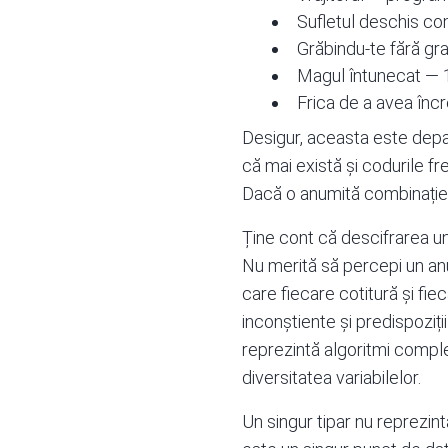
Sufletul deschis co
Grăbindu-te fără gr
Magul întunecat — 
Frica de a avea în
Desigur, aceasta este depar
că mai există și codurile fr
Dacă o anumită combinație s
Ține cont că descifrarea un
Nu merită să percepi un anu
care fiecare cotitură și fie
inconștiente și predispoziț
reprezintă algoritmi comple
diversitatea variabilelor.
Un singur tipar nu reprezin