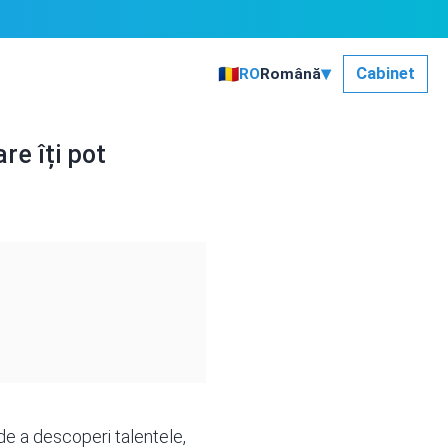
▾
🇷🇴
Cabinet
RO
Română
re îți pot
de a descoperi talentele,