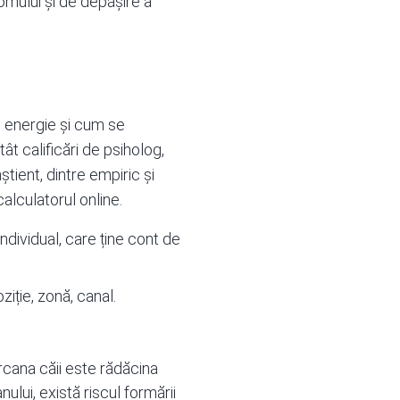
mului și de depășire a
e energie și cum se
ât calificări de psiholog,
știent, dintre empiric și
calculatorul online.
ndividual, care ține cont de
iție, zonă, canal.
cana căii este rădăcina
ului, există riscul formării