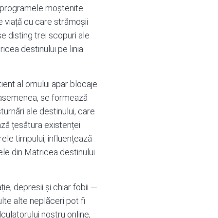
și programele moștenite
de viață cu care strămoșii
e disting trei scopuri ale
icea destinului pe linia
ient al omului apar blocaje
e asemenea, se formează
turnări ale destinului, care
ză țesătura existenței
rele timpului, influențează
mele din Matricea destinului
ie, depresii și chiar fobii —
te alte neplăceri pot fi
lculatorului nostru online,