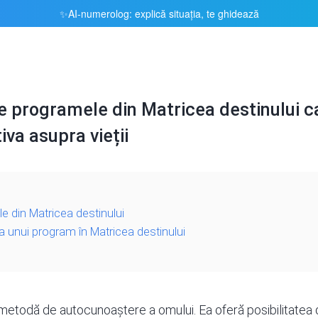
AI-numerolog: explică situația, te ghidează
✨
e programele din Matricea destinului ca
va asupra vieții
 din Matricea destinului
 unui program în Matricea destinului
 metodă de autocunoaștere a omului. Ea oferă posibilitatea 