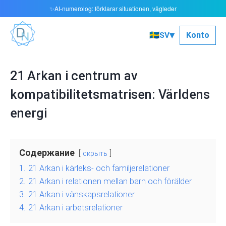
AI‑numerolog: förklarar situationen, vägleder
✨
▾
🇸🇪
Konto
SV
21 Arkan i centrum av
kompatibilitetsmatrisen: Världens
energi
Содержание
скрыть
1.
21 Arkan i kärleks- och familjerelationer
2.
21 Arkan i relationen mellan barn och förälder
3.
21 Arkan i vänskapsrelationer
4.
21 Arkan i arbetsrelationer