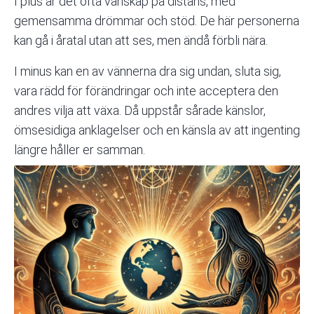
I plus är det ofta vänskap på distans, med
gemensamma drömmar och stöd. De här personerna
kan gå i åratal utan att ses, men ändå förbli nära.
I minus kan en av vännerna dra sig undan, sluta sig,
vara rädd för förändringar och inte acceptera den
andres vilja att växa. Då uppstår sårade känslor,
ömsesidiga anklagelser och en känsla av att ingenting
längre håller er samman.