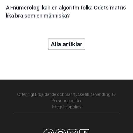
AI-numerolog: kan en algoritm tolka Ödets matris
lika bra som en människa?
Alla artiklar
Offentligt Erbjudande och Samtycke till Behandling av
Personuppgifter
Integritetspolicy