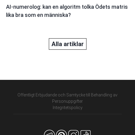
AI-numerolog: kan en algoritm tolka Ödets matris
lika bra som en människa?
Alla artiklar
Offentligt Erbjudande och Samtycke till Behandling av
Personuppgifter
Integritetspolicy