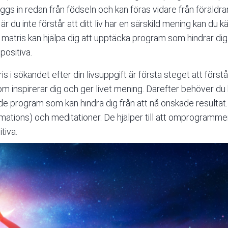
läggs in redan från födseln och kan föras vidare från föräldr
 du inte förstår att ditt liv har en särskild mening kan du k
matris kan hjälpa dig att upptäcka program som hindrar dig f
positiva.
s i sökandet efter din livsuppgift är första steget att först
om inspirerar dig och ger livet mening. Därefter behöver du
e program som kan hindra dig från att nå önskade resultat. 
rmations
) och meditationer. De hjälper till att omprogramme
tiva.