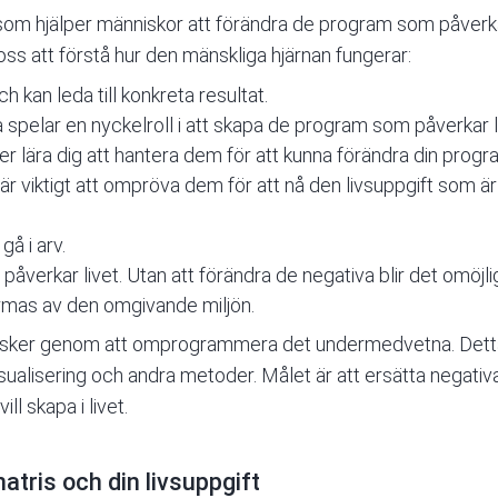
om hjälper människor att förändra de program som påverka
 oss att förstå hur den mänskliga hjärnan fungerar:
h kan leda till konkreta resultat.
pelar en nyckelroll i att skapa de program som påverkar li
r lära dig att hantera dem för att kunna förändra din prog
r viktigt att ompröva dem för att nå den livsuppgift som är k
gå i arv.
erkar livet. Utan att förändra de negativa blir det omöjligt 
rmas av den omgivande miljön.
 sker genom att omprogrammera det undermedvetna. Detta
visualisering och andra metoder. Målet är att ersätta negat
ll skapa i livet.
atris och din livsuppgift