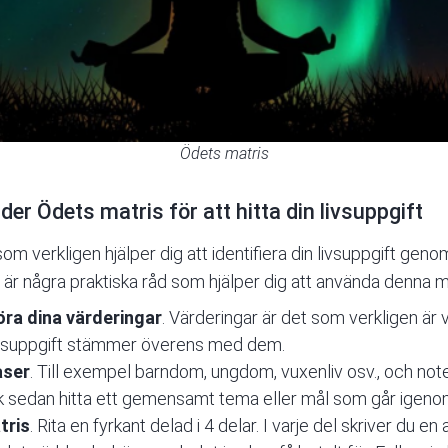
Ödets matris
der Ödets matris för att hitta din livsuppgift
m verkligen hjälper dig att identifiera din livsuppgift gen
 är några praktiska råd som hjälper dig att använda denna m
öra dina värderingar
. Värderingar är det som verkligen är vik
 livsuppgift stämmer överens med dem.
aser
. Till exempel barndom, ungdom, vuxenliv osv., och not
sök sedan hitta ett gemensamt tema eller mål som går igenom
tris
. Rita en fyrkant delad i 4 delar. I varje del skriver du en