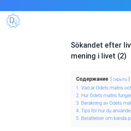
Sökandet efter li
mening i livet (2)
Содержание
скрыть
1.
Vad är Ödets matris och 
2.
Hur Ödets matris funge
3.
Beräkning av Ödets matr
4.
Tips för hur du använder 
5.
Berättelser om kända pe