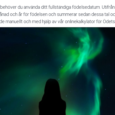
behöver du använda ditt fullständiga födelsedatum. Utifrån d
månad och år för födelsen och summerar sedan dessa tal och 
e manuellt och med hjälp av vår onlinekalkylator för Ödets