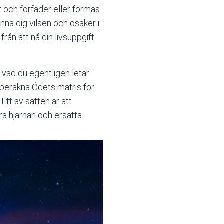
ar och förfäder eller formas
änna dig vilsen och osäker i
rån att nå din livsuppgift
å vad du egentligen letar
 beräkna Ödets matris för
Ett av sätten är att
ra hjärnan och ersätta