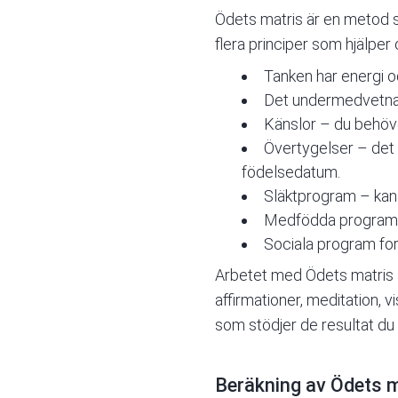
Ödets matris är en metod s
flera principer som hjälper
Tanken har energi oc
Det undermedvetna s
Känslor – du behöve
Övertygelser – det ä
födelsedatum.
Släktprogram
– kan 
Medfödda program påv
Sociala program fo
Arbetet med Ödets matris
affirmationer, meditation, 
som stödjer de resultat du vi
Beräkning av Ödets m