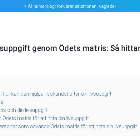
AI‑numerolog: förklarar situationen, vägleder
✨
vsuppgift genom Ödets matris: Så hitta
hur kan den hjälpa i sökandet efter din livsuppgift
rar
is och din livsuppgift
Ödets matris för att hitta din livsuppgift
rsoner som använde Ödets matris för att hitta sin livsuppgift