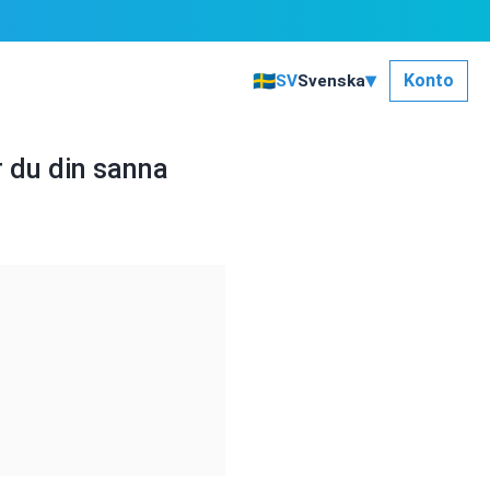
▾
🇸🇪
Konto
SV
Svenska
r du din sanna