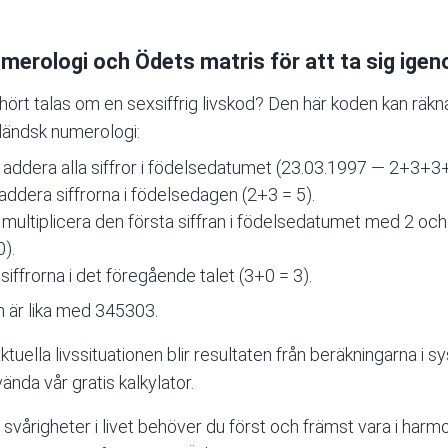
erologi och Ödets matris för att ta sig igen
hört talas om en
sexsiffrig livskod
? Den här koden kan räkn
rländsk numerologi:
n: addera alla siffror i födelsedatumet (23.03.1997 — 2+3+
 addera siffrorna i födelsedagen (2+3 = 5).
: multiplicera den första siffran i födelsedatumet med 2 och
).
 siffrorna i det föregående talet (3+0 = 3).
m är lika med 345303.
aktuella livssituationen blir resultaten från beräkningarna 
nvända vår
gratis kalkylator
.
 svårigheter i livet behöver du först och främst vara i harmo