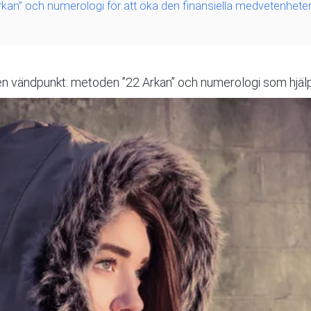
Arkan” och numerologi för att öka den finansiella medvetenhete
r en vändpunkt: metoden ”22 Arkan” och numerologi som hjälp