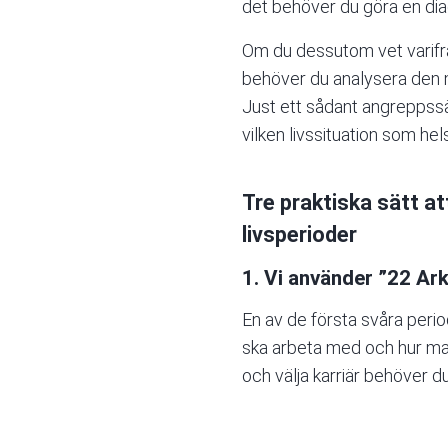
det behöver du göra en di
Om du dessutom vet varifrå
behöver du analysera den mo
Just ett sådant angreppssät
vilken livssituation som hels
Tre praktiska sätt a
livsperioder
1. Vi använder ”22 Ark
En av de första svåra perio
ska arbeta med och hur man 
och välja karriär behöver d