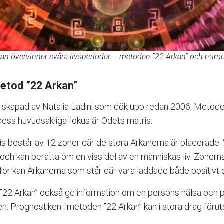
an övervinner svåra livsperioder – metoden ”22 Arkan” och nume
metod ”22 Arkan”
d skapad av Natalia Ladini som dök upp redan 2006. Metode
dess huvudsakliga fokus är Ödets matris.
 består av 12 zoner där de stora Arkanerna är placerade. 
 och kan berätta om en viss del av en människas liv. Zonern
för kan Arkanerna som står där vara laddade både positivt 
”22 Arkan” också ge information om en persons hälsa och p
en. Prognostiken i metoden ”22 Arkan” kan i stora drag föru