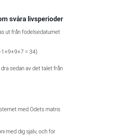
om svåra livsperioder
as ut från födelsedatumet
3+1+9+9+7 = 34).
 dra sedan av det talet från
i systemet med Ödets matris
ni med dig själv, och för