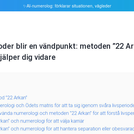
AI‑numerolog: förklarar situationen, vägleder
✨
ioder blir en vändpunkt: metoden ”22 A
älper dig vidare
od ”22 Arkan”
logi och Ödets matris för att ta sig igenom svåra livsperiod
använda numerologi och metoden ”22 Arkan” för att förstå livspe
kan” och numerologi för att välja karriär
rkan” och numerologi för att hantera separation eller obesvarad