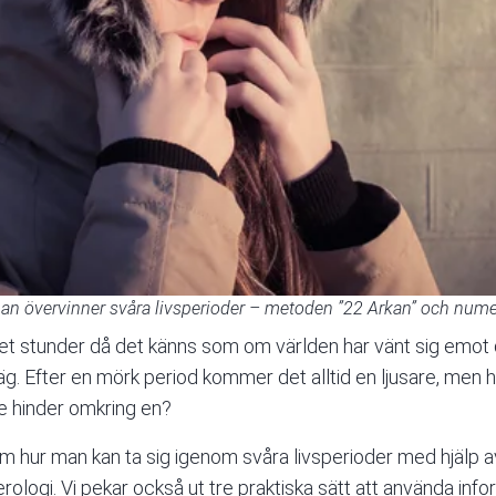
an övervinner svåra livsperioder – metoden ”22 Arkan” och nume
 det stunder då det känns som om världen har vänt sig emot 
väg. Efter en mörk period kommer det alltid en ljusare, men h
re hinder omkring en?
i om hur man kan ta sig igenom svåra livsperioder med hjälp 
rologi. Vi pekar också ut tre praktiska sätt att använda info