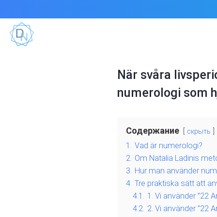
När svåra livsper
numerologi som hj
Содержание
скрыть
1.
Vad är numerologi?
2.
Om Natalia Ladinis met
3.
Hur man använder numero
4.
Tre praktiska sätt att 
4.1.
1. Vi använder ”22 Ar
4.2.
2. Vi använder ”22 A