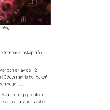
rologi
n förenar kunskap från
Var och en av de 12
a i Ödets matris har också
och negativt.
eka ut möjliga problem
tse en människas framtid