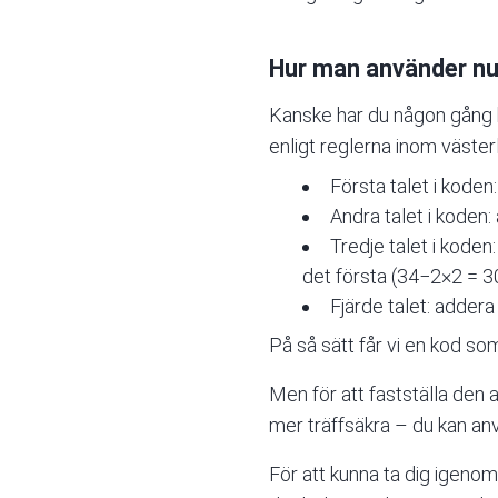
Hur man använder num
Kanske har du någon gång 
enligt reglerna inom väste
Första talet i kode
Andra talet i koden:
Tredje talet i koden
det första (34−2×2 = 30
Fjärde talet: addera
På så sätt får vi en kod so
Men för att fastställa den 
mer träffsäkra – du kan a
För att kunna ta dig igenom