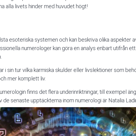
na alla livets hinder med huvudet högt!
sta esoteriska systemen och kan beskriva olika aspekter av l
sionella numerologer kan göra en analys enbart utifrån ett 
n.
r i sin tur vilka karmiska skulder eller livslektioner som be
 och mer komplett liv.
umerologin finns det flera underinriktningar, till exempel än
v de senaste upptäckterna inom numerologi är Natalia Ladi