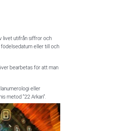
ivet utifrån siffror och
födelsedatum eller till och
höver bearbetas för att man
glanumerologi eller
nis
metod ”22 Arkan”
.