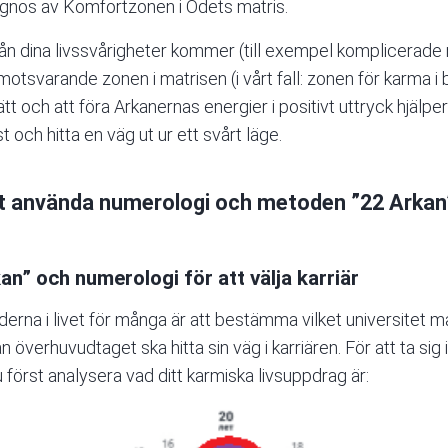
agnos av Komfortzonen i Ödets matris.
n dina livssvårigheter kommer (till exempel komplicerade r
tsvarande zonen i matrisen (i vårt fall: zonen för karma i 
t och att föra Arkanernas energier i positivt uttryck hjälpe
t och hitta en väg ut ur ett svårt läge.
tt använda numerologi och metoden ”22 Arkan”
an” och numerologi för att välja karriär
derna i livet för många är att bestämma vilket universitet ma
överhuvudtaget ska hitta sin väg i karriären. För att ta sig 
u först analysera vad ditt karmiska livsuppdrag är: