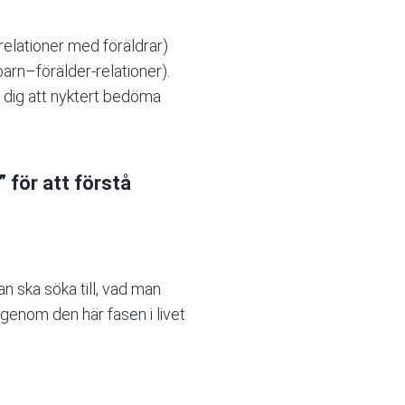
elationer med föräldrar)
barn–förälder-relationer).
r dig att nyktert bedöma
 för att förstå
n ska söka till, vad man
igenom den här fasen i livet