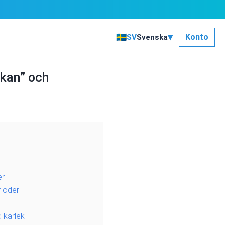
▾
🇸🇪
Konto
SV
Svenska
rkan” och
er
rioder
 kärlek