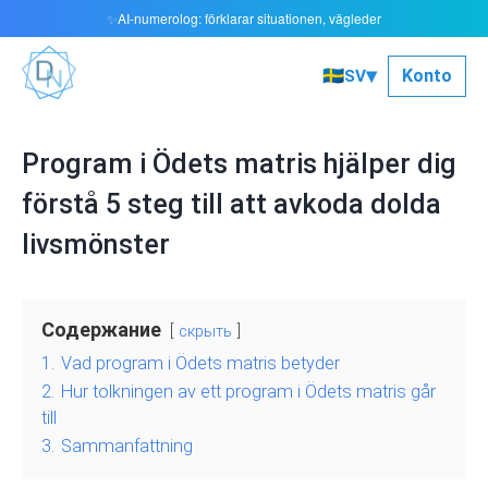
AI‑numerolog: förklarar situationen, vägleder
✨
▾
🇸🇪
Konto
SV
Program i Ödets matris hjälper dig
förstå 5 steg till att avkoda dolda
livsmönster
Содержание
скрыть
1.
Vad program i Ödets matris betyder
2.
Hur tolkningen av ett program i Ödets matris går
till
3.
Sammanfattning