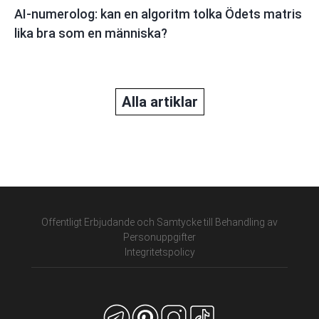
AI-numerolog: kan en algoritm tolka Ödets matris
lika bra som en människa?
Alla artiklar
Offentligt Erbjudande och Samtycke till Behandling av
Personuppgifter
Integritetspolicy