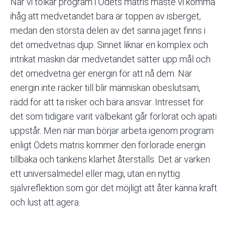
När vi tolkar program i Ödets matris måste vi komma
ihåg att medvetandet bara är toppen av isberget,
medan den största delen av det sanna jaget finns i
det omedvetnas djup. Sinnet liknar en komplex och
intrikat maskin där medvetandet sätter upp mål och
det omedvetna ger energin för att nå dem. När
energin inte räcker till blir människan obeslutsam,
rädd för att ta risker och bära ansvar. Intresset för
det som tidigare varit välbekant går förlorat och apati
uppstår. Men när man börjar arbeta igenom program
enligt Ödets matris kommer den förlorade energin
tillbaka och tankens klarhet återställs. Det är varken
ett universalmedel eller magi, utan en nyttig
självreflektion som gör det möjligt att åter känna kraft
och lust att agera.