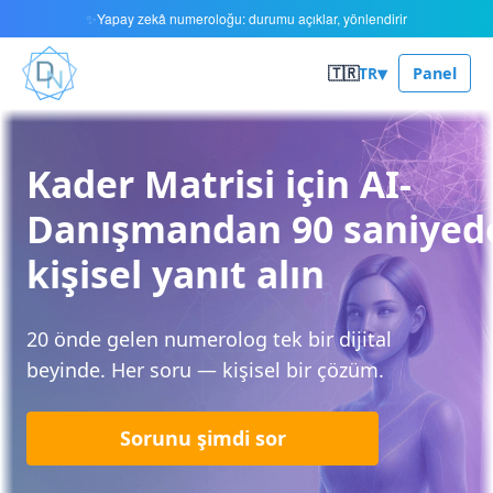
Yapay zekâ numeroloğu: durumu açıklar, yönlendirir
✨
▾
🇹🇷
TR
Panel
Kader Matrisi için AI-
Danışmandan 90 saniyed
kişisel yanıt alın
20 önde gelen numerolog tek bir dijital
beyinde. Her soru — kişisel bir çözüm.
Sorunu şimdi sor