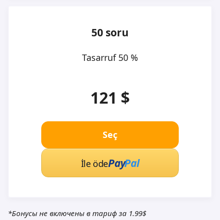
50 soru
Tasarruf 50 %
121 $
Seç
Pay
Pal
İle öde
*Бонусы не включены в тариф за 1.99$