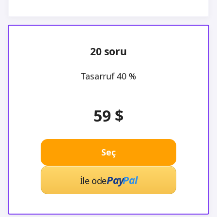
20 soru
Tasarruf 40 %
59 $
Seç
Pay
Pal
İle öde