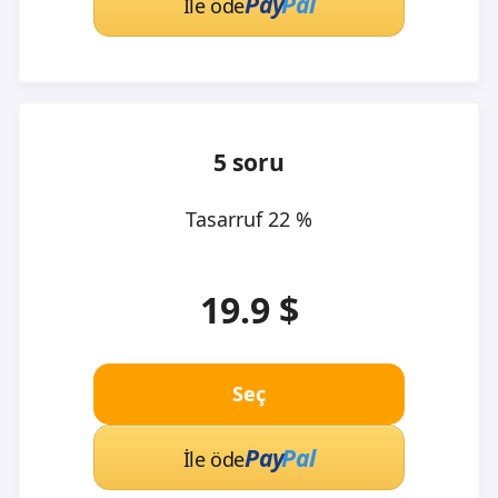
Pay
Pal
İle öde
5 soru
Tasarruf 22 %
19.9 $
Seç
Pay
Pal
İle öde