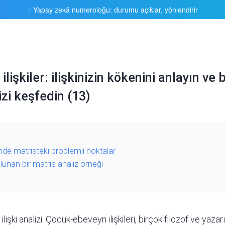
Yapay zekâ numeroloğu: durumu açıklar, yönlendirir
✨
işkiler: ilişkinizin kökenini anlayın ve 
izi keşfedin (13)
nde matristeki problemli noktalar
unan bir matris analiz örneği
 ilişki analizi. Çocuk-ebeveyn ilişkileri, birçok filozof ve ya