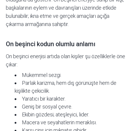
başkalarının eylem ve davranışları üzerinde etkide
bulunabilir; ikna etme ve gerçek amaçları açığa
çıkarma armağanına sahiptir.
On beşinci kodun olumlu anlamı
On beşinci enerjisi artıda olan kişiler şu özelliklerle öne
çıkar:
Mükemmel
sezgi
.
Parlak karizma, hem dış görünüşte hem de
kişilikte çekicilik.
Yaratıcı bir karakter.
Geniş bir sosyal çevre.
Ekibin gözdesi; ateşleyici, lider.
Macera ve seyahatlerin meraklısı.
Karşı cins için mıknatıs gibidir.