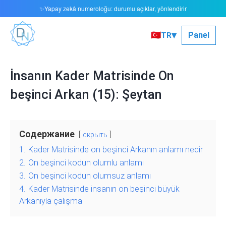
Yapay zekâ numeroloğu: durumu açıklar, yönlendirir
✨
▾
🇹🇷
Panel
TR
İnsanın Kader Matrisinde On
beşinci Arkan (15): Şeytan
Содержание
скрыть
1.
Kader Matrisinde on beşinci Arkanın anlamı nedir
2.
On beşinci kodun olumlu anlamı
3.
On beşinci kodun olumsuz anlamı
4.
Kader Matrisinde insanın on beşinci büyük
Arkanıyla çalışma