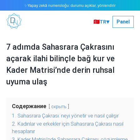
Yapay zekâ numeroloğu: durumu açıklar, yönlendirir
✨
▾
🇹🇷
Panel
TR
7 adımda Sahasrara Çakrasını
açarak ilahi bilinçle bağ kur ve
Kader Matrisi’nde derin ruhsal
uyuma ulaş
Содержание
скрыть
1.
Sahasrara Çakrası: neyi yönetir ve nasıl çalışır
2.
Kadınlar ve erkekler için Sahasrara Çakrası nasıl
hesaplanır
3.
Kader Matrisi’nde Sahasrara Çakrası: çözümleme