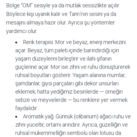
Bölge “OM” sesiyle ya da mutlak sessizlikte açılır.
Böylece kişi uyanık kalır ve Tanrı’nın sesini ya da
mesajını almaya hazır olur. Ayrıca şu yöntemler
yardımcı olur:
Renk terapisi. Mor ve beyaz, enerji merkezini
açar. Beyaz, tüm paleti içinde barındırdığı için
yaşam düzeylerini birleştirir ve ilahi şifanın
güçlerine açar. Mor ise zihni ve ruhu dönüştürerek
ruhsal boyutları gösterir. Yaşam alanına mumlar,
şamdanlar, giysi parçaları gibi dekor unsurları
eklemek; hatta yediğimiz besinlerde — örneğin
sebze ve meyvelerde — bu renklere yer vermek
faydalıdır.
Aromatik yağ. Günnük (olibanum) ağacı ruhu ve
zihni yüceltir, ortamı arındırır. Ayrıca, güzelliğin ve
ruhsal mükemmelliğin sembolü olan lotusu da