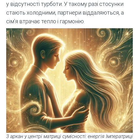
у відсутності турботи. У такому разі стосунки
стають холодними, партнери віддаляються, а
сім’я втрачає тепло і гармонію.
3 аркан у центрі матриці сумісності: енергія Імператриці