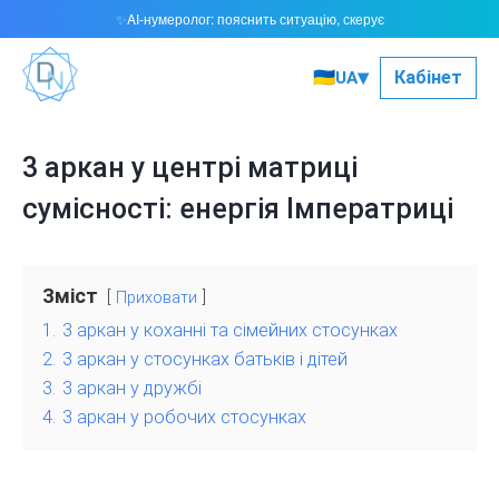
AI-нумеролог: пояснить ситуацію, скерує
✨
▾
🇺🇦
Кабінет
UA
3 аркан у центрі матриці
сумісності: енергія Імператриці
Зміст
Приховати
1.
3 аркан у коханні та сімейних стосунках
2.
3 аркан у стосунках батьків і дітей
3.
3 аркан у дружбі
4.
3 аркан у робочих стосунках