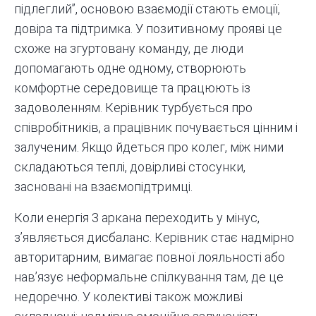
підлеглий”, основою взаємодії стають емоції,
довіра та підтримка. У позитивному прояві це
схоже на згуртовану команду, де люди
допомагають одне одному, створюють
комфортне середовище та працюють із
задоволенням. Керівник турбується про
співробітників, а працівник почувається цінним і
залученим. Якщо йдеться про колег, між ними
складаються теплі, довірливі стосунки,
засновані на взаємопідтримці.
Коли енергія 3 аркана переходить у мінус,
з’являється дисбаланс. Керівник стає надмірно
авторитарним, вимагає повної лояльності або
нав’язує неформальне спілкування там, де це
недоречно. У колективі також можливі