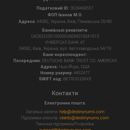
Податковий ID:
3539460557
ФОП Іванов М.О.
Адреса:
04082, Україна, Київ, Панківська 20/80
Банківські реквізити:
UA283220010000026004310041813
УНІВЕРСАЛ БАНК АТ
04082, Київ, Україна, вул. Автозаводська 54/19
Банк-кореспондент:
Посередник:
DEUTSCHE BANK TRUST CO. AMERICAS
Адреса:
Нью-Йорк, США
Номер рахунку:
4452477
SWIFT код:
BKTRUS33XXX
Контакти
Електронна пошта:
Загальні запити:
help@destinynums.com
Підтримка клієнтів:
clients@destinynums.com
Технічна підтримка/Розробка: