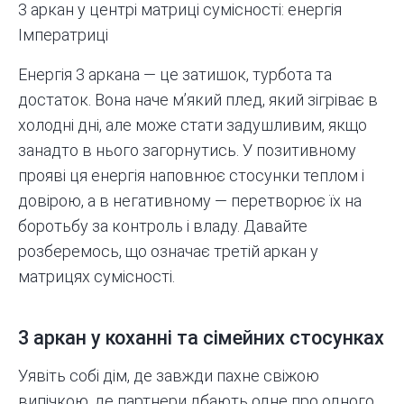
3 аркан у центрі матриці сумісності: енергія
Імператриці
Енергія 3 аркана — це затишок, турбота та
достаток. Вона наче м’який плед, який зігріває в
холодні дні, але може стати задушливим, якщо
занадто в нього загорнутись. У позитивному
прояві ця енергія наповнює стосунки теплом і
довірою, а в негативному — перетворює їх на
боротьбу за контроль і владу. Давайте
розберемось, що означає третій аркан у
матрицях сумісності.
3 аркан у коханні та сімейних стосунках
Уявіть собі дім, де завжди пахне свіжою
випічкою, де партнери дбають одне про одного