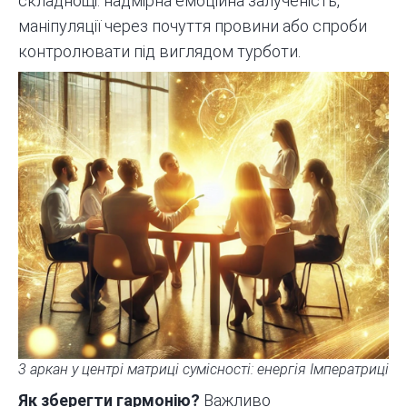
складнощі: надмірна емоційна залученість,
маніпуляції через почуття провини або спроби
контролювати під виглядом турботи.
3 аркан у центрі матриці сумісності: енергія Імператриці
Як зберегти гармонію?
Важливо