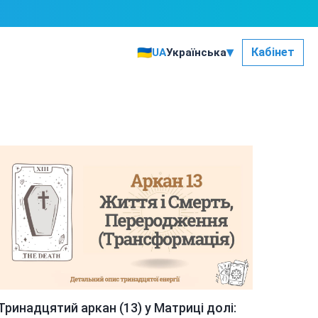
▾
🇺🇦
Кабінет
UA
Українська
Тринадцятий аркан (13) у Матриці долі: