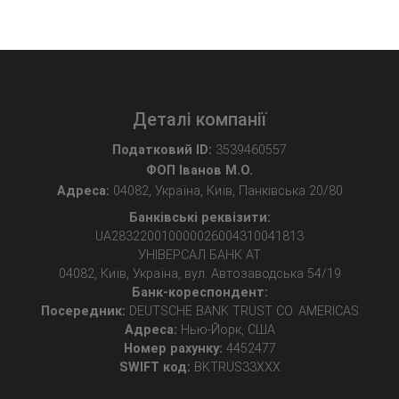
Деталі компанії
Податковий ID:
3539460557
ФОП Іванов М.О.
Адреса:
04082, Україна, Київ, Панківська 20/80
Банківські реквізити:
UA283220010000026004310041813
УНІВЕРСАЛ БАНК АТ
04082, Київ, Україна, вул. Автозаводська 54/19
Банк-кореспондент:
Посередник:
DEUTSCHE BANK TRUST CO. AMERICAS
Адреса:
Нью-Йорк, США
Номер рахунку:
4452477
SWIFT код:
BKTRUS33XXX