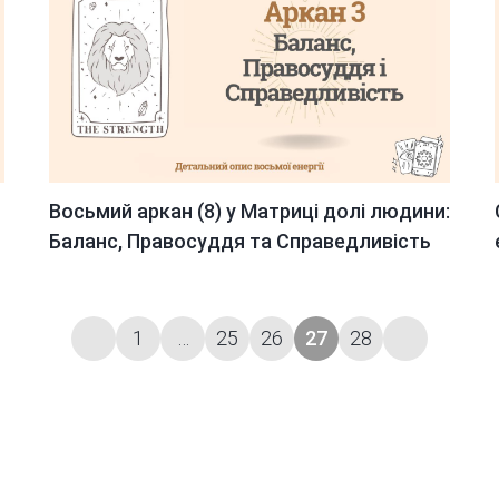
Восьмий аркан (8) у Матриці долі людини:
Баланс, Правосуддя та Справедливість
Попередня
1
…
25
26
27
28
Наступна