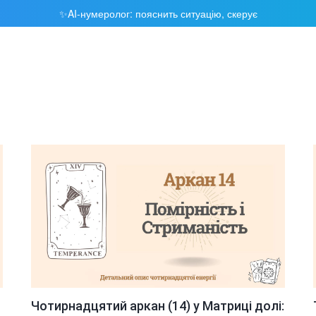
AI-нумеролог: пояснить ситуацію, скерує
✨
Чотирнадцятий аркан (14) у Матриці долі: