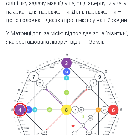
світ і яку задачу має її душа, слід звернути увагу
на аркан дня народження. День народження —
це і є головна підказка про її місію у вашій родині.
У Матриці долі за місію відповідає зона “візитки”,
яка розташована ліворуч від лінії Землі: