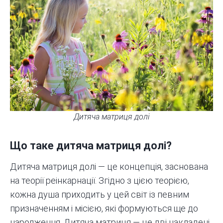
Дитяча матриця долі
Що таке дитяча матриця долі?
Дитяча матриця долі
— це концепція, заснована
на теорії
реінкарнації
. Згідно з цією теорією,
кожна душа приходить у цей світ із певним
призначенням і місією, які формуються ще до
народження. Дитяча матриця — це дві накладені