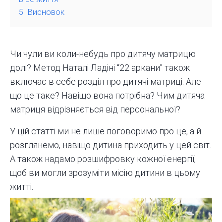
5.
Висновок
Чи чули ви коли-небудь про
дитячу матрицю
долі
? Метод Наталі Ладіні “22 аркани” також
включає в себе розділ про дитячі матриці. Але
що це таке? Навіщо вона потрібна? Чим дитяча
матриця відрізняється від персональної?
У цій статті ми не лише поговоримо про це, а й
розглянемо, навіщо дитина приходить у цей світ.
А також надамо розшифровку кожної енергії,
щоб ви могли зрозуміти місію дитини в цьому
житті.