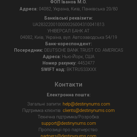
ФОП Іванов М.О.
Адреса:
04082, Україна, Київ, Панківська 20/80
Банківські реквізити:
UA283220010000026004310041813
УНІВЕРСАЛ БАНК АТ
04082, Київ, Україна, вул. Автозаводська 54/19
Банк-кореспондент:
Посередник:
DEUTSCHE BANK TRUST CO. AMERICAS
Адреса:
Нью-Йорк, США
Номер рахунку:
4452477
SWIFT код:
BKTRUS33XXX
Контакти
Електронна пошта:
Загальні запити:
help@destinynums.com
Підтримка клієнтів:
clients@destinynums.com
Технічна підтримка/Розробка:
support@destinynums.com
Пропозиції про партнерство:
partners@destinynums.com