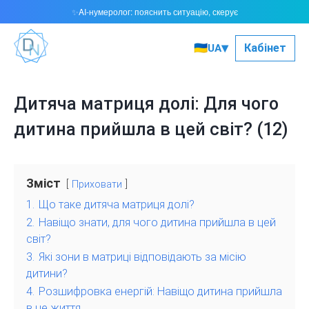
AI-нумеролог: пояснить ситуацію, скерує
✨
▾
🇺🇦
Кабінет
UA
Дитяча матриця долі: Для чого
дитина прийшла в цей світ? (12)
Зміст
Приховати
1.
Що таке дитяча матриця долі?
2.
Навіщо знати, для чого дитина прийшла в цей
світ?
3.
Які зони в матриці відповідають за місію
дитини?
4.
Розшифровка енергій: Навіщо дитина прийшла
в це життя