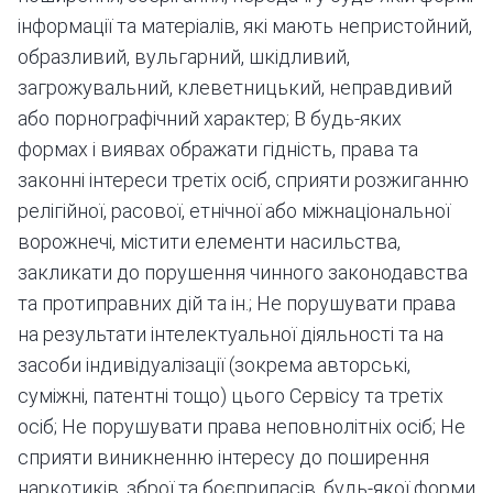
інформації та матеріалів, які мають непристойний,
образливий, вульгарний, шкідливий,
загрожувальний, клеветницький, неправдивий
або порнографічний характер; В будь-яких
формах і виявах ображати гідність, права та
законні інтереси третіх осіб, сприяти розжиганню
релігійної, расової, етнічної або міжнаціональної
ворожнечі, містити елементи насильства,
закликати до порушення чинного законодавства
та протиправних дій та ін.; Не порушувати права
на результати інтелектуальної діяльності та на
засоби індивідуалізації (зокрема авторські,
суміжні, патентні тощо) цього Сервісу та третіх
осіб; Не порушувати права неповнолітніх осіб; Не
сприяти виникненню інтересу до поширення
наркотиків, зброї та боєприпасів, будь-якої форми