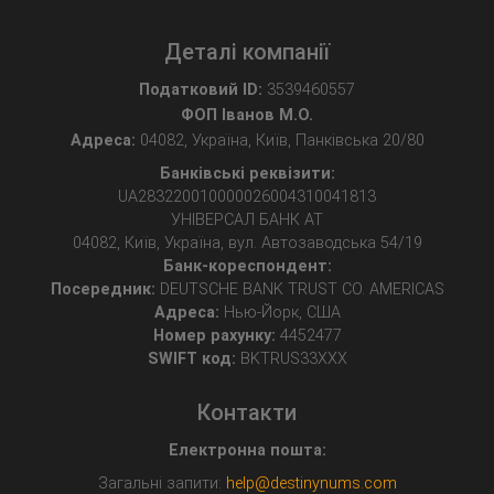
Деталі компанії
Податковий ID:
3539460557
ФОП Іванов М.О.
Адреса:
04082, Україна, Київ, Панківська 20/80
Банківські реквізити:
UA283220010000026004310041813
УНІВЕРСАЛ БАНК АТ
04082, Київ, Україна, вул. Автозаводська 54/19
Банк-кореспондент:
Посередник:
DEUTSCHE BANK TRUST CO. AMERICAS
Адреса:
Нью-Йорк, США
Номер рахунку:
4452477
SWIFT код:
BKTRUS33XXX
Контакти
Електронна пошта:
Загальні запити:
help@destinynums.com