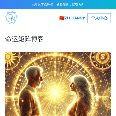
AI 数字命理师：解释现状，指引方向
✨
▾
🇨🇳
个人中心
ZH-HANS
命运矩阵博客