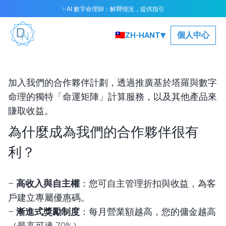
AI 數字命理師：解釋情況，提供指引
✨
▾
🇹🇼
個人中心
ZH-HANT
加入我們的合作夥伴計劃，透過推廣基於塔羅與數字
命理的獨特「命運矩陣」計算服務，以及其他產品來
賺取收益。
為什麼成為我們的合作夥伴很有
利？
–
高收入與自主權
：您可自主管理折扣與收益，為客
戶建立專屬優惠碼。
–
漸進式獎勵制度
：每月營業額越高，您的傭金越高
（最高可達 70%）。