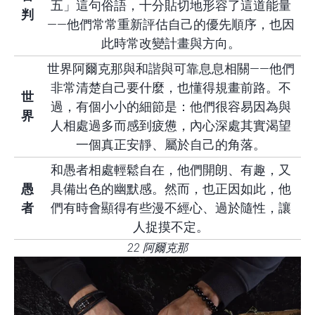
五」這句俗語，十分貼切地形容了這道能量
判
——他們常常重新評估自己的優先順序，也因
此時常改變計畫與方向。
世界阿爾克那與和諧與可靠息息相關——他們
非常清楚自己要什麼，也懂得規畫前路。不
世
過，有個小小的細節是：他們很容易因為與
界
人相處過多而感到疲憊，內心深處其實渴望
一個真正安靜、屬於自己的角落。
和愚者相處輕鬆自在，他們開朗、有趣，又
愚
具備出色的幽默感。然而，也正因如此，他
者
們有時會顯得有些漫不經心、過於隨性，讓
人捉摸不定。
22 阿爾克那