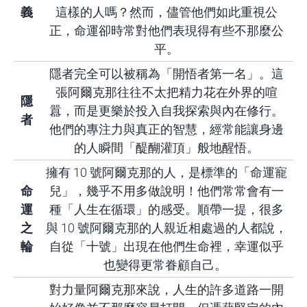
義
這樣的人嗎？然而，儘管他們如此重視公
正，命運卻時常對他們表現得有些不那麼公
平。
隱者完全可以被稱為「開悟者第一名」。這
張阿爾克那往往不太把精力花在外界的喧
隱
囂，而是更樂於投入自我探索與內在修行。
者
他們的專注力與真正的智慧，經常能讓身邊
的人瞬間「醍醐灌頂」般地醒悟。
擁有 10 號阿爾克那的人，是標準的「命運寵
命
兒」，幾乎不用多做說明！他們常常會有一
運
種「人生在循環」的感受。順帶一提，很多
之
與 10 號阿爾克那的人親近相處過的人都說，
輪
自從「十號」出現在他們生命裡，幸運似乎
也變得更常眷顧自己。
對力量阿爾克那來說，人生的許多道路一開