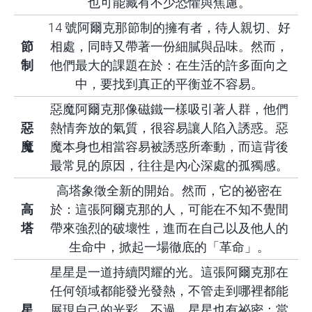
也可能藏有不少恐懼與焦慮。
14 號阿爾克那節制的擁有者，待人親切、好
節
相處，同時又帶著一份細膩與品味。然而，
制
他們最大的課題在於：在生活的許多面向之
中，要找到真正的平衡並不容易。
惡魔阿爾克那像磁鐵一樣吸引著人群，他們
惡
熱情奔放的氣質，很容易讓人陷入誘惑。惡
魔
魔本身也相當容易被誘惑所牽動，而這背後
最常見的原因，往往是內心深處的孤獨感。
高塔象徵全新的開始。然而，它的祕密在
高
於：這張阿爾克那的人，可能在不知不覺間
塔
帶來強烈的破壞性，進而在自己以及他人的
生命中，掀起一場徹底的「革命」。
星星是一道持續閃耀的光。這張阿爾克那在
任何領域都能發光發熱，不管走到哪裡都能
星
展現自己的光彩。不過，星星也有祕密：當