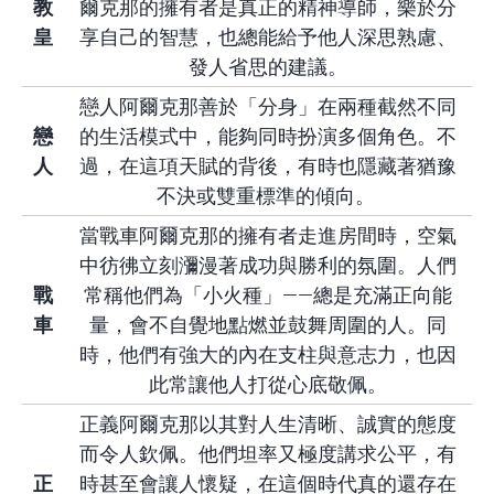
教
爾克那的擁有者是真正的精神導師，樂於分
皇
享自己的智慧，也總能給予他人深思熟慮、
發人省思的建議。
戀人阿爾克那善於「分身」在兩種截然不同
戀
的生活模式中，能夠同時扮演多個角色。不
人
過，在這項天賦的背後，有時也隱藏著猶豫
不決或雙重標準的傾向。
當戰車阿爾克那的擁有者走進房間時，空氣
中彷彿立刻瀰漫著成功與勝利的氛圍。人們
戰
常稱他們為「小火種」——總是充滿正向能
車
量，會不自覺地點燃並鼓舞周圍的人。同
時，他們有強大的內在支柱與意志力，也因
此常讓他人打從心底敬佩。
正義阿爾克那以其對人生清晰、誠實的態度
而令人欽佩。他們坦率又極度講求公平，有
正
時甚至會讓人懷疑，在這個時代真的還存在