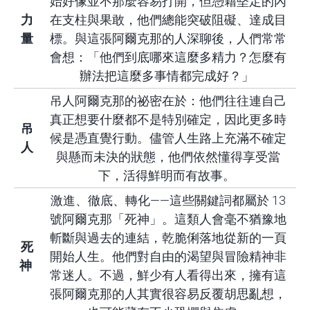
始好像並不那麼容易打開，但憑藉堅定的內
力
在支柱與果敢，他們總能突破阻礙、達成目
量
標。與這張阿爾克那的人深聊後，人們常常
會想：「他們到底哪來這麼多精力？怎麼有
辦法把這麼多事情都完成好？」
吊人阿爾克那的祕密在於：他們往往連自己
真正想要什麼都不是特別確定，因此更多時
吊
候是憑直覺行動。儘管人生路上充滿不確定
人
與懸而未決的狀態，他們依然懂得享受當
下，活得鮮明而有故事。
激進、徹底、轉化——這些關鍵詞都屬於 13
號阿爾克那「死神」。這類人會毫不猶豫地
斬斷與過去的連結，乾脆俐落地從新的一頁
死
開始人生。他們對自由的渴望與冒險精神非
神
常迷人。不過，鮮少有人看得出來，擁有這
張阿爾克那的人其實很容易反覆胡思亂想，