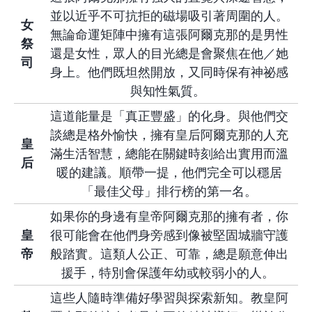
並以近乎不可抗拒的磁場吸引著周圍的人。
女
無論命運矩陣中擁有這張阿爾克那的是男性
祭
還是女性，眾人的目光總是會聚焦在他／她
司
身上。他們既坦然開放，又同時保有神祕感
與知性氣質。
這道能量是「真正豐盛」的化身。與他們交
談總是格外愉快，擁有皇后阿爾克那的人充
皇
滿生活智慧，總能在關鍵時刻給出實用而溫
后
暖的建議。順帶一提，他們完全可以穩居
「最佳父母」排行榜的第一名。
如果你的身邊有皇帝阿爾克那的擁有者，你
皇
很可能會在他們身旁感到像被堅固城牆守護
帝
般踏實。這類人公正、可靠，總是願意伸出
援手，特別會保護年幼或較弱小的人。
這些人隨時準備好學習與探索新知。教皇阿