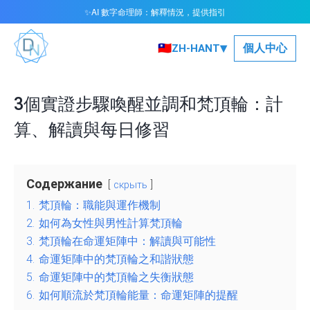
AI 數字命理師：解釋情況，提供指引
✨
▾
🇹🇼
個人中心
ZH-HANT
3個實證步驟喚醒並調和梵頂輪：計
算、解讀與每日修習
Содержание
скрыть
1.
梵頂輪：職能與運作機制
2.
如何為女性與男性計算梵頂輪
3.
梵頂輪在命運矩陣中：解讀與可能性
4.
命運矩陣中的梵頂輪之和諧狀態
5.
命運矩陣中的梵頂輪之失衡狀態
6.
如何順流於梵頂輪能量：命運矩陣的提醒