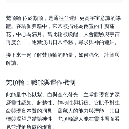
梵頂輪 位於顱頂，是通往並連結更高宇宙意識的導
體。在瑜伽典籍中，它常被描述為倒置的
千瓣蓮
花
，中心為滿月。當此輪被喚醒，人會體驗與宇宙
再度合一，逐漸淡出日常俗務，尋求與神的連結。
接下來一起了解梵頂輪的能量，如何強化、
計算
與
解讀。
梵頂輪：職能與運作機制
此能量中心以紫、白與金色發光，主掌對現實的深
層靈性認知、超越性、神秘性與祈禱。它賦予對生
命與現實本質的洞見，蘊藏人的能力與潛能。其目
標與渴望是體驗神性。梵頂輪讓人能在靈性層面看
見並理解所處的現實。