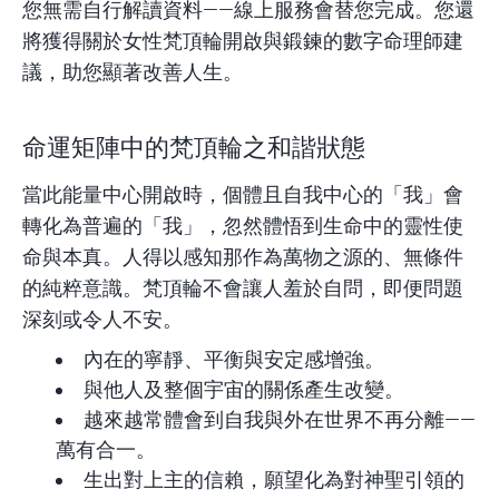
您無需自行解讀資料——
線上服務
會替您完成。您還
將獲得關於女性梵頂輪開啟與鍛鍊的數字命理師建
議，助您顯著改善人生。
命運矩陣中的梵頂輪之和諧狀態
當此能量中心開啟時，個體且自我中心的「我」會
轉化為普遍的「我」，忽然體悟到生命中的靈性使
命與本真。人得以感知那作為萬物之源的、無條件
的純粹意識。梵頂輪不會讓人羞於自問，即便問題
深刻或令人不安。
內在的寧靜、平衡與安定感增強。
與他人及整個宇宙的關係產生改變。
越來越常體會到自我與外在世界不再分離——
萬有合一。
生出對上主的信賴，願望化為對神聖引領的