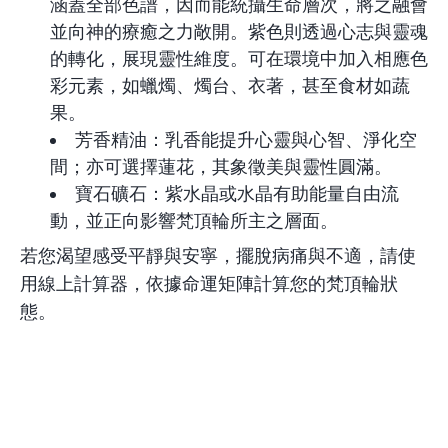
涵蓋全部色譜，因而能統攝生命層次，將之融會
並向神的療癒之力敞開。紫色則透過心志與靈魂
的轉化，展現靈性維度。可在環境中加入相應色
彩元素，如蠟燭、燭台、衣著，甚至食材如蔬
果。
芳香精油：乳香能提升心靈與心智、淨化空
間；亦可選擇蓮花，其象徵美與靈性圓滿。
寶石礦石：紫水晶或水晶有助能量自由流
動，並正向影響梵頂輪所主之層面。
若您渴望感受平靜與安寧，擺脫病痛與不適，請使
用
線上計算器
，依據命運矩陣計算您的梵頂輪狀
態。