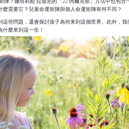
矩陣
？娜塔莉婭·拉迪尼的「22 阿爾克那」方法中也包
什麼需要它？兒童命運矩陣與個人命運矩陣有何不同？
到這些問題，還會探討孩子為何來到這個世界。此外，我
為什麼來到這一生！