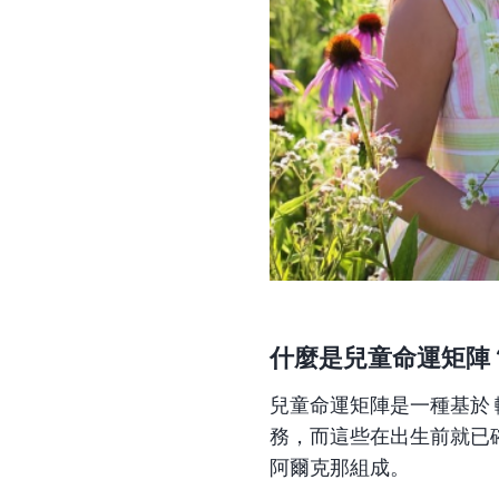
什麼是兒童命運矩陣
兒童命運矩陣
是一種基於
務，而這些在出生前就已確
阿爾克那組成。