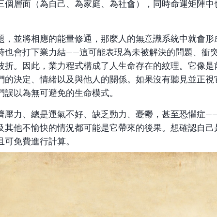
三個層面（為自己、為家庭、為社會），同時命運矩陣中
題，並將相應的能量修通，那麼人的無意識系統中就會形
時也會打下業力結——這可能表現為未被解決的問題、衝
波折。因此，業力程式構成了人生命存在的紋理。它像是
們的決定、情緒以及與他人的關係。如果沒有聽見並正視
們誤以為無可避免的生命模式。
濟壓力、總是運氣不好、缺乏動力、憂鬱，甚至恐懼症—
及其他不愉快的情況都可能是它帶來的後果。想確認自己
且可免費進行計算。