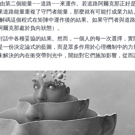
由第二個能量——道路——來運作。若道路阿爾克那正好
果道路能量重複了守門者能量，那麼就有可能打成業力結
解碼這個程式在矩陣中運作後的結果。如果守門者與道
阿爾克那處於負向狀態）。
對話中各種妥協的結果。然而，一個人的每一次選擇，實
是一份
決定論式的
藍圖，而是眾多作用於心理機制中的力
未解決的內在衝突帶到光中，開始對它們施加影響，從而