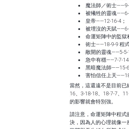
魔法師／術士——9-1
被犧牲的靈魂——6-1
皇帝——12-16-4；
被埋沒的天賦——6-1
命運矩陣中的監獄程式—
術士——18-9-9 程
敞開的靈魂——5-5-
急中有穩——7-7-1
黑暗魔法師——15-6
害怕信任上天——18-
當然，這還遠不是目前已經發
16、3-18-18、18-7-
的影響就會特別強。
請注意，命運矩陣中程式
決，因為人的心理就像一