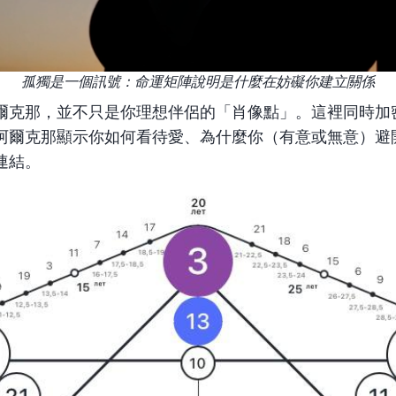
孤獨是一個訊號：命運矩陣說明是什麼在妨礙你建立關係
爾克那，並不只是你理想伴侶的「肖像點」。這裡同時加
阿爾克那顯示你如何看待愛、為什麼你（有意或無意）避
連結。