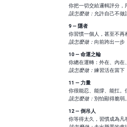
你把一切交給邏輯評分，
該怎麼做：
允許自己不做
9 — 隱者
你習慣一個人，甚至不再
該怎麼做：
向前跨出一步
10 — 命運之輪
你總在運轉：外在、內在
該怎麼做：
練習活在當下
11 — 力量
你很能忍、能撐、能扛。
該怎麼做：
別怕顯得脆弱
12 — 倒吊人
你等得太久，習慣成為凡
該怎麼做：
走出懸置的處