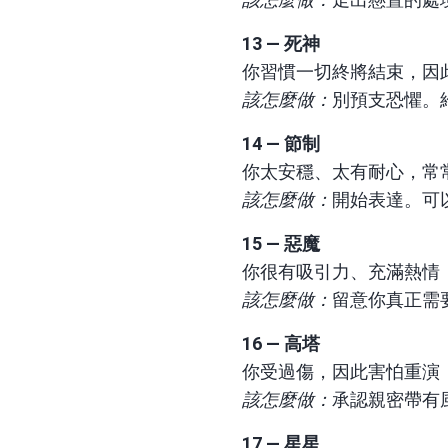
13 — 死神
你習慣一切終將結束，因
該怎麼做：
別預支恐懼。
14 — 節制
你太安穩、太有耐心，常
該怎麼做：
開始表達。可
15 — 惡魔
你很有吸引力、充滿熱情
該怎麼做：
留意你真正需
16 — 高塔
你受過傷，因此害怕重演
該怎麼做：
承認親密帶有
17 — 星星