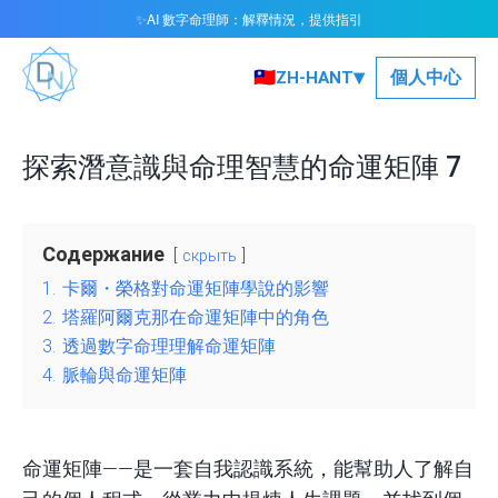
AI 數字命理師：解釋情況，提供指引
✨
▾
🇹🇼
個人中心
ZH-HANT
探索潛意識與命理智慧的命運矩陣 7
Содержание
скрыть
1.
卡爾・榮格對命運矩陣學說的影響
2.
塔羅阿爾克那在命運矩陣中的角色
3.
透過數字命理理解命運矩陣
4.
脈輪與命運矩陣
命運矩陣
——是一套自我認識系統，能幫助人了解自