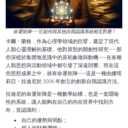
命運矩陣——它如何與其他自我認識系統相互對應 7
卡爾・榮格，作為心理學領域的巨擘，奠定了現代
人類心靈理解的基礎。他對原型的開創性研究——那
些深植於集體無意識中的原初象徵與動機——在各種
人類思想與活動領域中都引發了深遠回響。而在這
些思想成果之中，就有命運矩陣——這是一種由娜塔
莉亞・拉迪尼於 2006 年創立的創新自我認識方法。
拉迪尼的命運矩陣是一種數學結構，也是一套隱喻
性的系統，讓人能夠在自己的內在世界中找到方
向，並認識到：
自己的優勢與弱點；
個人的財務潛能；