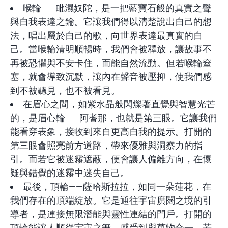
喉輪——毗濕奴陀，是一把藍寶石般的真實之聲
與自我表達之鑰。它讓我們得以清楚說出自己的想
法，唱出屬於自己的歌，向世界表達最真實的自
己。當喉輪清明順暢時，我們會被釋放，讓故事不
再被恐懼與不安卡住，而能自然流動。但若喉輪窒
塞，就會導致沉默，讓內在聲音被壓抑，使我們感
到不被聽見，也不被看見。
在眉心之間，如紫水晶般閃爍著直覺與智慧光芒
的，是眉心輪——阿耆那，也就是第三眼。它讓我們
能看穿表象，接收到來自更高自我的提示。打開的
第三眼會照亮前方道路，帶來優雅與洞察力的指
引。而若它被迷霧遮蔽，便會讓人偏離方向，在懷
疑與錯覺的迷霧中迷失自己。
最後，頂輪——薩哈斯拉拉，如同一朵蓮花，在
我們存在的頂端綻放。它是通往宇宙廣闊之境的引
導者，是連接無限潛能與靈性連結的門戶。打開的
頂輪能讓人順從宇宙之舞，感受到與萬物合一。若