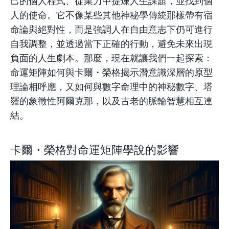
己的個人程式、從業力中提煉人生課題，並找到個
人的使命。它不像某些其他神秘學傳統那樣帶有宿
命論與絕對性，而是強調人在自由意志下仍可進行
自我調整，並透過當下正確的行動，避免未來出現
負面的人生劇本。那麼，現在就讓我們一起探索：
命運矩陣如何與卡爾・榮格揭示潛意識深層的原型
理論相呼應，又如何與數字命理中的神秘數字、塔
羅的象徵性阿爾克那，以及古老的脈輪智慧相互連
結。
卡爾・榮格對命運矩陣學說的影響