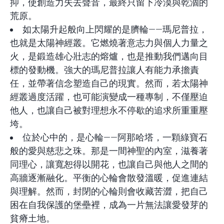
抑，使創造力失去聲音，最終只留下冷漠與乾涸的
荒原。
如太陽升起般向上閃耀的是臍輪——瑪尼普拉，
也就是太陽神經叢。它燃燒著意志力與個人力量之
火，是鍛造雄心壯志的熔爐，也是推動我們邁向目
標的發動機。強大的瑪尼普拉讓人有能力承擔責
任，並帶著信念塑造自己的現實。然而，若太陽神
經叢過度活躍，也可能演變成一種專制，不僅壓迫
他人，也讓自己被對理想永不停歇的追求所重重壓
垮。
位於心中的，是心輪——阿那哈塔，一顆綠寶石
般的愛與慈悲之珠。那是一間神聖的內室，滋養著
同理心，讓寬恕得以開花，也讓自己與他人之間的
高牆逐漸融化。平衡的心輪會散發溫暖，促進連結
與理解。然而，封閉的心輪則會收藏苦澀，把自己
困在自我保護的堡壘裡，成為一片無法讓愛發芽的
貧瘠土地。