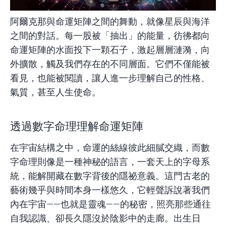
阿爾克那與命運矩陣之間的舞動，就像星辰與海洋
之間的對話。每一股被「抽出」的能量，彷彿都向
命運矩陣的水面投下一顆石子，激起層層漣漪，向
外擴散，觸及我們存在的不同層面。它們不僅能被
看見，也能被閱讀，讓人進一步理解自己的性格、
氣質，甚至人生使命。
透過數字命理理解命運矩陣
在宇宙結構之中，命運的絲線彼此細膩交織，而數
字命理則像是一種神秘的語言，一套天上的字母系
統，能解開藏在數字背後的隱祕意義。這門古老的
藝術幾乎與時間本身一樣悠久，它輕聲訴說著我們
內在宇宙——也就是靈魂——的秘密，照亮那些通往
自我認識、卻長久隱沒於陰影中的走廊。出生日