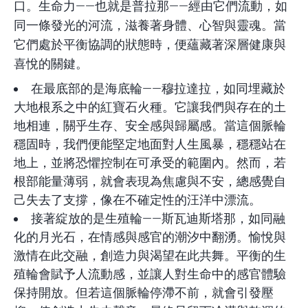
口。生命力——也就是普拉那——經由它們流動，如
同一條發光的河流，滋養著身體、心智與靈魂。當
它們處於平衡協調的狀態時，便蘊藏著深層健康與
喜悅的關鍵。
在最底部的是海底輪——穆拉達拉，如同埋藏於
大地根系之中的紅寶石火種。它讓我們與存在的土
地相連，關乎生存、安全感與歸屬感。當這個脈輪
穩固時，我們便能堅定地面對人生風暴，穩穩站在
地上，並將恐懼控制在可承受的範圍內。然而，若
根部能量薄弱，就會表現為焦慮與不安，總感覺自
己失去了支撐，像在不確定性的汪洋中漂流。
接著綻放的是生殖輪——斯瓦迪斯塔那，如同融
化的月光石，在情感與感官的潮汐中翻湧。愉悅與
激情在此交融，創造力與渴望在此共舞。平衡的生
殖輪會賦予人流動感，並讓人對生命中的感官體驗
保持開放。但若這個脈輪停滯不前，就會引發壓